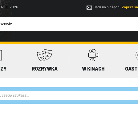
 07.08.2026
Bądź na bieżąco!
Zapisz s
EZY
ROZRYWKA
W KINACH
GAST