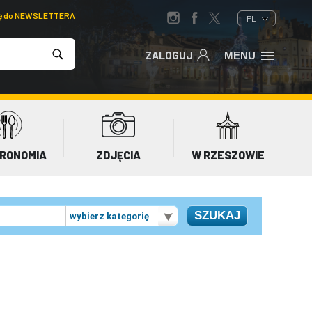
ię do NEWSLETTERA
PL
ZALOGUJ
MENU
RONOMIA
ZDJĘCIA
W RZESZOWIE
wybierz kategorię