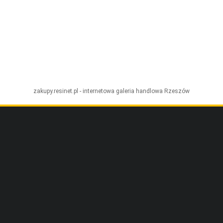
zakupy.resinet.pl - internetowa galeria handlowa
Rzeszów