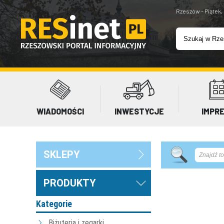
Rzeszów - Piątek,
WIADOMOŚCI
INWESTYCJE
IMPR
SKLEPY
PRODUKTY
Kategorie
Biżuteria i zegarki