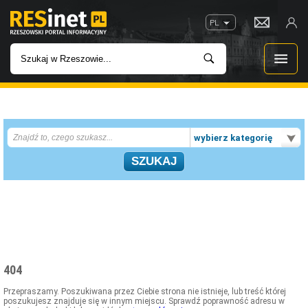
PL
WIADOMOŚCI
wybierz kategorię
INWESTYCJE
IMPREZY
ROZRYWKA
W KINACH
404
GASTRONOMIA
Przepraszamy. Poszukiwana przez Ciebie strona nie istnieje, lub treść której
poszukujesz znajduje się w innym miejscu. Sprawdź poprawność adresu w