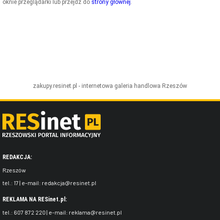
oknie przeglądarki lub przejdź do
strony głównej
.
ZDJĘCIA
W RZESZOWIE
zakupy.resinet.pl - internetowa galeria handlowa
Rzeszów
REDAKCJA:
Rzeszów
tel.:
17
| e-mail:
redakcja@resinet.pl
REKLAMA NA RESinet.pl:
tel.:
607 872 220
| e-mail:
reklama@resinet.pl