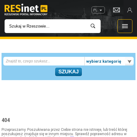
PL
WIADOMOŚCI
wybierz kategorię
INWESTYCJE
IMPREZY
ROZRYWKA
W KINACH
404
GASTRONOMIA
Przepraszamy. Poszukiwana przez Ciebie strona nie istnieje, lub treść której
poszukujesz znajduje się w innym miejscu. Sprawdź poprawność adresu w