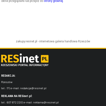
oknie przeglądarki lub przejdź do
strony głównej
.
ZDJĘCIA
W RZESZOWIE
zakupy.resinet.pl - internetowa galeria handlowa
Rzeszów
REDAKCJA:
Rzeszów
tel.:
17
| e-mail:
redakcja@resinet.pl
REKLAMA NA RESinet.pl:
tel.:
607 872 220
| e-mail:
reklama@resinet.pl