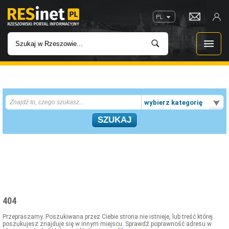
PL
WIADOMOŚCI
wybierz kategorię
INWESTYCJE
IMPREZY
ROZRYWKA
W KINACH
404
GASTRONOMIA
Przepraszamy. Poszukiwana przez Ciebie strona nie istnieje, lub treść której
poszukujesz znajduje się w innym miejscu. Sprawdź poprawność adresu w