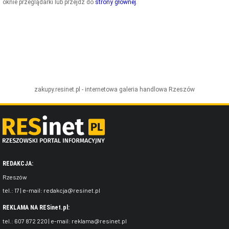
oknie przeglądarki lub przejdź do
strony głównej
.
ZDJĘCIA
W RZESZOWIE
zakupy.resinet.pl - internetowa galeria handlowa
Rzeszów
REDAKCJA:
Rzeszów
tel.:
17
| e-mail:
redakcja@resinet.pl
REKLAMA NA RESinet.pl:
tel.:
607 872 220
| e-mail:
reklama@resinet.pl