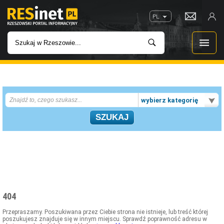
PL
WIADOMOŚCI
wybierz kategorię
INWESTYCJE
IMPREZY
ROZRYWKA
W KINACH
404
GASTRONOMIA
Przepraszamy. Poszukiwana przez Ciebie strona nie istnieje, lub treść której
poszukujesz znajduje się w innym miejscu. Sprawdź poprawność adresu w