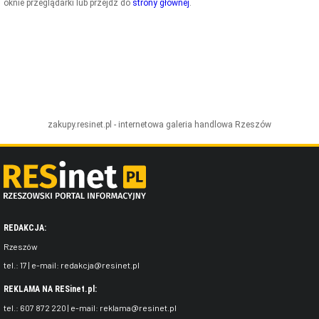
oknie przeglądarki lub przejdź do
strony głównej
.
ZDJĘCIA
W RZESZOWIE
zakupy.resinet.pl - internetowa galeria handlowa
Rzeszów
REDAKCJA:
Rzeszów
tel.:
17
| e-mail:
redakcja@resinet.pl
REKLAMA NA RESinet.pl:
tel.:
607 872 220
| e-mail:
reklama@resinet.pl