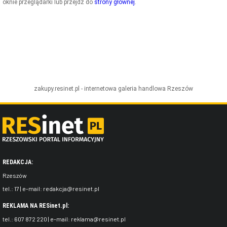
oknie przeglądarki lub przejdź do
strony głównej
.
ZDJĘCIA
W RZESZOWIE
zakupy.resinet.pl - internetowa galeria handlowa
Rzeszów
REDAKCJA:
Rzeszów
tel.:
17
| e-mail:
redakcja@resinet.pl
REKLAMA NA RESinet.pl:
tel.:
607 872 220
| e-mail:
reklama@resinet.pl