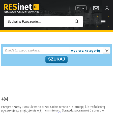
PL
WIADOMOŚCI
wybierz kategorię
INWESTYCJE
IMPREZY
ROZRYWKA
W KINACH
404
GASTRONOMIA
Przepraszamy. Poszukiwana przez Ciebie strona nie istnieje, lub treść której
poszukujesz znajduje się w innym miejscu. Sprawdź poprawność adresu w