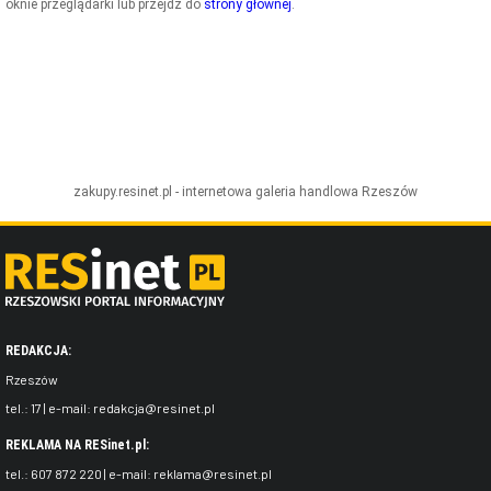
oknie przeglądarki lub przejdź do
strony głównej
.
ZDJĘCIA
W RZESZOWIE
zakupy.resinet.pl - internetowa galeria handlowa
Rzeszów
REDAKCJA:
Rzeszów
tel.:
17
| e-mail:
redakcja@resinet.pl
REKLAMA NA RESinet.pl:
tel.:
607 872 220
| e-mail:
reklama@resinet.pl