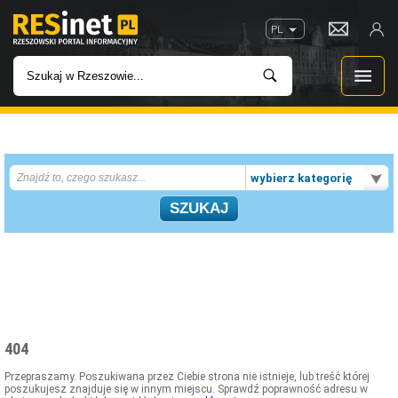
PL
WIADOMOŚCI
wybierz kategorię
INWESTYCJE
IMPREZY
ROZRYWKA
W KINACH
404
GASTRONOMIA
Przepraszamy. Poszukiwana przez Ciebie strona nie istnieje, lub treść której
poszukujesz znajduje się w innym miejscu. Sprawdź poprawność adresu w