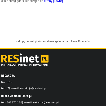
oknie przeglądarki lub przejdź do
strony głównej
.
ZDJĘCIA
W RZESZOWIE
zakupy.resinet.pl - internetowa galeria handlowa
Rzeszów
REDAKCJA:
Rzeszów
tel.:
17
| e-mail:
redakcja@resinet.pl
REKLAMA NA RESinet.pl:
tel.:
607 872 220
| e-mail:
reklama@resinet.pl