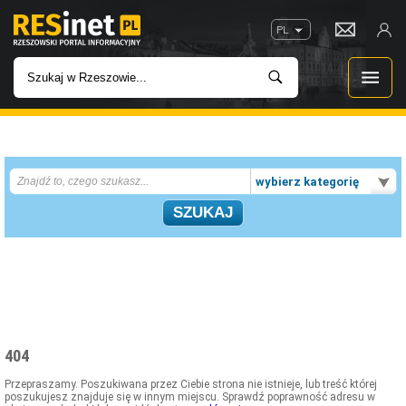
PL
WIADOMOŚCI
wybierz kategorię
INWESTYCJE
IMPREZY
ROZRYWKA
W KINACH
404
GASTRONOMIA
Przepraszamy. Poszukiwana przez Ciebie strona nie istnieje, lub treść której
poszukujesz znajduje się w innym miejscu. Sprawdź poprawność adresu w