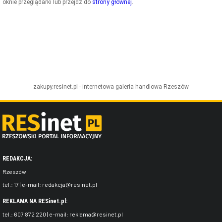
oknie przeglądarki lub przejdź do
strony głównej
.
ZDJĘCIA
W RZESZOWIE
zakupy.resinet.pl - internetowa galeria handlowa
Rzeszów
REDAKCJA:
Rzeszów
tel.:
17
| e-mail:
redakcja@resinet.pl
REKLAMA NA RESinet.pl:
tel.:
607 872 220
| e-mail:
reklama@resinet.pl