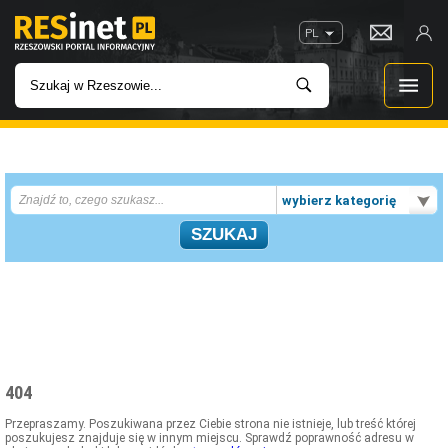
PL
WIADOMOŚCI
wybierz kategorię
INWESTYCJE
IMPREZY
ROZRYWKA
W KINACH
404
GASTRONOMIA
Przepraszamy. Poszukiwana przez Ciebie strona nie istnieje, lub treść której
poszukujesz znajduje się w innym miejscu. Sprawdź poprawność adresu w