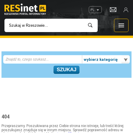
PL
WIADOMOŚCI
wybierz kategorię
INWESTYCJE
IMPREZY
ROZRYWKA
W KINACH
404
GASTRONOMIA
Przepraszamy. Poszukiwana przez Ciebie strona nie istnieje, lub treść której
poszukujesz znajduje się w innym miejscu. Sprawdź poprawność adresu w