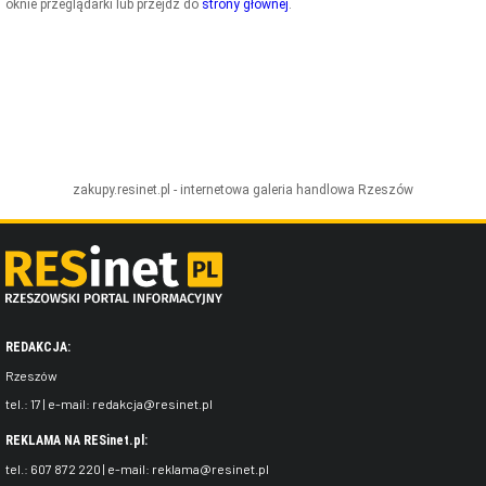
oknie przeglądarki lub przejdź do
strony głównej
.
ZDJĘCIA
W RZESZOWIE
zakupy.resinet.pl - internetowa galeria handlowa
Rzeszów
REDAKCJA:
Rzeszów
tel.:
17
| e-mail:
redakcja@resinet.pl
REKLAMA NA RESinet.pl:
tel.:
607 872 220
| e-mail:
reklama@resinet.pl