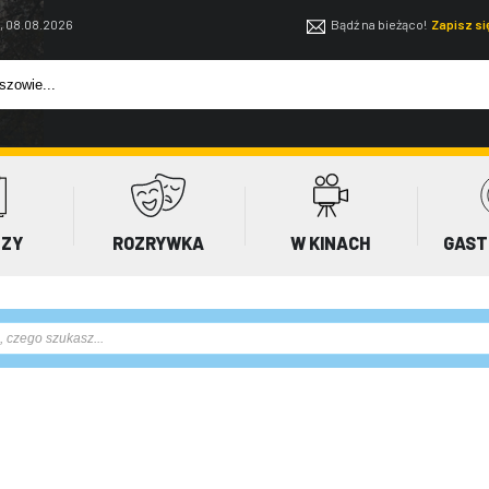
, 08.08.2026
Bądź na bieżąco!
Zapisz s
EZY
ROZRYWKA
W KINACH
GAST