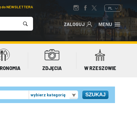
ię do NEWSLETTERA
PL
ZALOGUJ
MENU
RONOMIA
ZDJĘCIA
W RZESZOWIE
wybierz kategorię