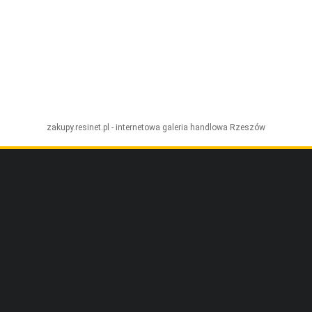
zakupy.resinet.pl - internetowa galeria handlowa
Rzeszów