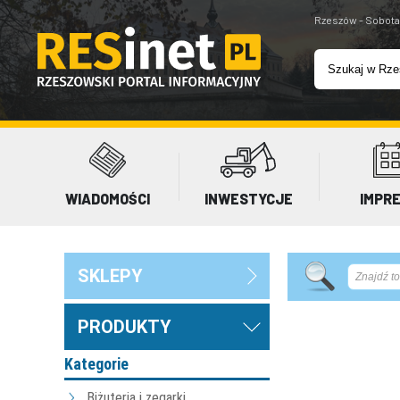
Rzeszów - Sobota
WIADOMOŚCI
INWESTYCJE
IMPR
SKLEPY
PRODUKTY
Kategorie
Biżuteria i zegarki