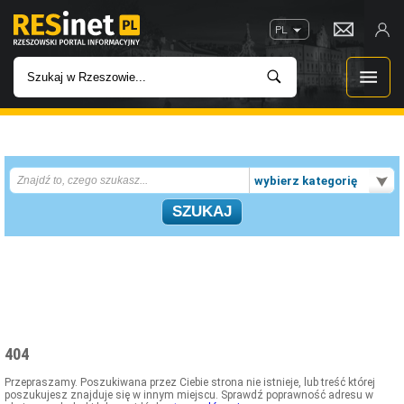
PL
WIADOMOŚCI
wybierz kategorię
INWESTYCJE
IMPREZY
ROZRYWKA
W KINACH
404
GASTRONOMIA
Przepraszamy. Poszukiwana przez Ciebie strona nie istnieje, lub treść której
poszukujesz znajduje się w innym miejscu. Sprawdź poprawność adresu w