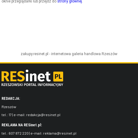
oknie przeglądarki lub przejdź do
strony głównej
.
ZDJĘCIA
W RZESZOWIE
zakupy.resinet.pl - internetowa galeria handlowa
Rzeszów
REDAKCJA:
Rzeszów
tel.:
17
| e-mail:
redakcja@resinet.pl
REKLAMA NA RESinet.pl:
tel.:
607 872 220
| e-mail:
reklama@resinet.pl