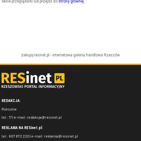
oknie przeglądarki lub przejdź do
strony głównej
.
ZDJĘCIA
W RZESZOWIE
zakupy.resinet.pl - internetowa galeria handlowa
Rzeszów
REDAKCJA:
Rzeszów
tel.:
17
| e-mail:
redakcja@resinet.pl
REKLAMA NA RESinet.pl:
tel.:
607 872 220
| e-mail:
reklama@resinet.pl