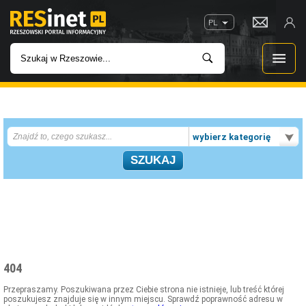
PL
WIADOMOŚCI
wybierz kategorię
INWESTYCJE
IMPREZY
ROZRYWKA
W KINACH
404
GASTRONOMIA
Przepraszamy. Poszukiwana przez Ciebie strona nie istnieje, lub treść której
poszukujesz znajduje się w innym miejscu. Sprawdź poprawność adresu w