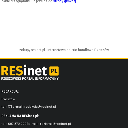
oknie przeglądarki lub przejdź do
strony głównej
.
ZDJĘCIA
W RZESZOWIE
zakupy.resinet.pl - internetowa galeria handlowa
Rzeszów
REDAKCJA:
Rzeszów
tel.:
17
| e-mail:
redakcja@resinet.pl
REKLAMA NA RESinet.pl:
tel.:
607 872 220
| e-mail:
reklama@resinet.pl