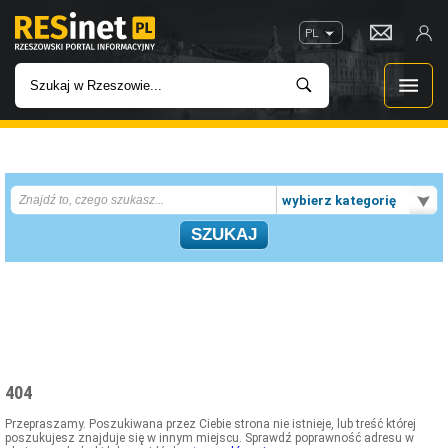
PL
WIADOMOŚCI
wybierz kategorię
INWESTYCJE
IMPREZY
ROZRYWKA
W KINACH
404
GASTRONOMIA
Przepraszamy. Poszukiwana przez Ciebie strona nie istnieje, lub treść której
poszukujesz znajduje się w innym miejscu. Sprawdź poprawność adresu w