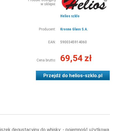
Produkt dostępny
w sklepie:
Helios szkło
Producent:
Krosno Glass S.A.
EAN:
5900345914060
69,54 zł
Cena brutto:
Przejdź do
helios-szklo.pl
iszek degustacyjny do whisky: - pojemność użytkowa