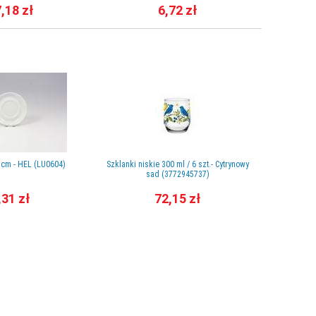
,18 zł
6,72 zł
 cm - HEL (LU0604)
Szklanki niskie 300 ml / 6 szt.- Cytrynowy
Wazon k
sad (3772945737)
,31 zł
72,15 zł