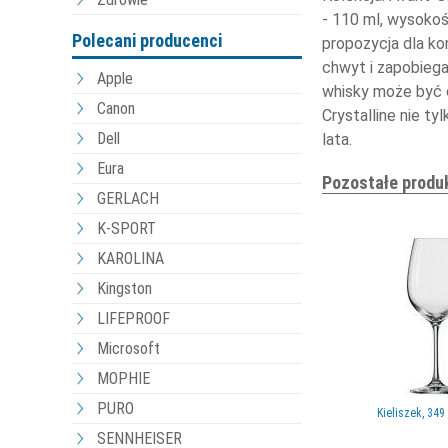
- 110 ml, wysokość
Polecani producenci
propozycja dla ko
chwyt i zapobiega
Apple
whisky może być 
Canon
Crystalline nie t
Dell
lata.
Eura
Pozostałe produ
GERLACH
K-SPORT
KAROLINA
Kingston
LIFEPROOF
Microsoft
MOPHIE
PURO
Kieliszek, 349 
SENNHEISER