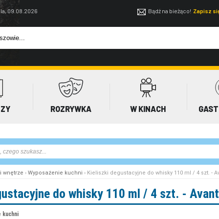
la, 09.08.2026
Bądź na bieżąco!
Zapisz s
EZY
ROZRYWKA
W KINACH
GAST
i wnętrze
›
Wyposażenie kuchni
› Kieliszki degustacyjne do whisky 110 ml / 4 szt. - 
gustacyjne do whisky 110 ml / 4 szt. - Ava
 kuchni