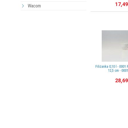
17,49
Wacom
Filiżanka 0,10 l - 00
12,5 cm - 00
28,69