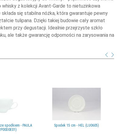
do whisky z kolekcji Avant-Garde to nietuzinkowa
składa się stabilna nóżka, która gwarantuje pewny
tałcie tulipana. Dzięki takiej budowie cały aromat
em przy degustacji. Idealnie przejrzyste szkło
nku, ale także gwarancję odporności na zarysowania na
l ze spodkiem - PAULA
Spodek 15 cm - HEL (LU0605)
Szklanki d
2P00D0E01)