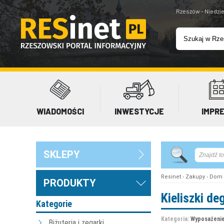
Rzeszów - Niedzie
WIADOMOŚCI
INWESTYCJE
IMPR
SKLEPY
Resinet
›
Zakupy
›
Dom 
PRODUKTY
Kieliszki de
Kategorie
Kategoria:
Wyposażenie
Biżuteria i zegarki