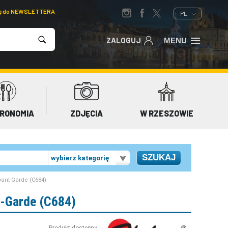
ię do NEWSLETTERA
PL
ZALOGUJ
MENU
RONOMIA
ZDJĘCIA
W RZESZOWIE
wybierz kategorię
Avant-Garde (C684)
nt-Garde (C684)