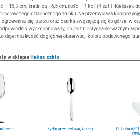
 – 15,3 cm, średnica - 6,5 cm, ilość – 1 kpl. (4 szt.) Kieliszek 
neserów tego szlachetnego trunku. Na przemyślaną kompozycję 
 ogrzewaniu się trunku oraz czarka zwężającą się ku górze, w ksz
odpowiednio wyeksponowany, co jest niesłychanie ważnym aspekt
ylko daje możliwość dogłębnej obserwacji koloru podawanego tru
kty w sklepie
Helios szkło
ml, Ivento
Łyżka przystawkowa, Atlantis
Filiżanka 0,50 
(380