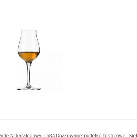
Garde Nr katalogowy: C684 Opakowanie: pudełko tekturowe Kiel