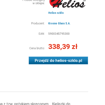
Produkt dostępny
w sklepie:
Helios szkło
Producent:
Krosno Glass S.A.
EAN:
5900345795300
338,39 zł
Cena brutto:
Przejdź do
helios-szklo.pl
a z tzw. optykiem skręconym. Kieliszki do