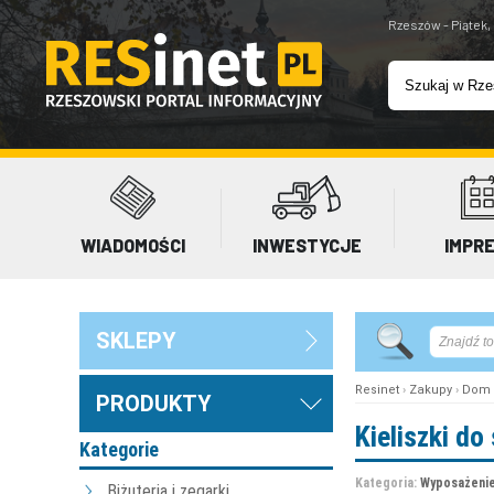
Rzeszów - Piątek,
WIADOMOŚCI
INWESTYCJE
IMPR
SKLEPY
Resinet
›
Zakupy
›
Dom 
PRODUKTY
Kieliszki d
Kategorie
Kategoria:
Wyposażenie
Biżuteria i zegarki