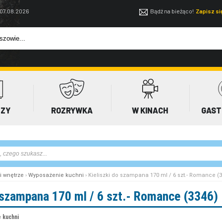
 07.08.2026
Bądź na bieżąco!
Zapisz s
EZY
ROZRYWKA
W KINACH
GAST
i wnętrze
›
Wyposażenie kuchni
› Kieliszki do szampana 170 ml / 6 szt.- Romance (
o szampana 170 ml / 6 szt.- Romance (3346)
 kuchni