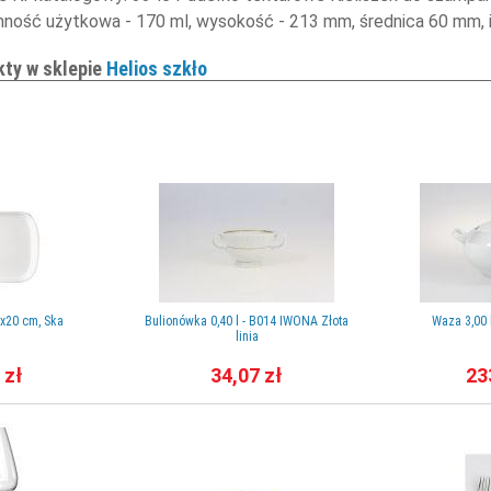
mność użytkowa - 170 ml, wysokość - 213 mm, średnica 60 mm, 
kty w sklepie
Helios szkło
0x20 cm, Ska
Bulionówka 0,40 l - B014 IWONA Złota
Waza 3,00
linia
 zł
34,07 zł
23