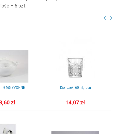
ilość – 6 szt.
 l - G465 YVONNE
Kieliszek, 60 ml, Icon
Ki
3,60 zł
14,07 zł