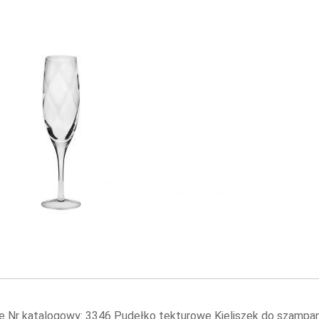
e Nr katalogowy: 3346 Pudełko tekturowe Kieliszek do szampan