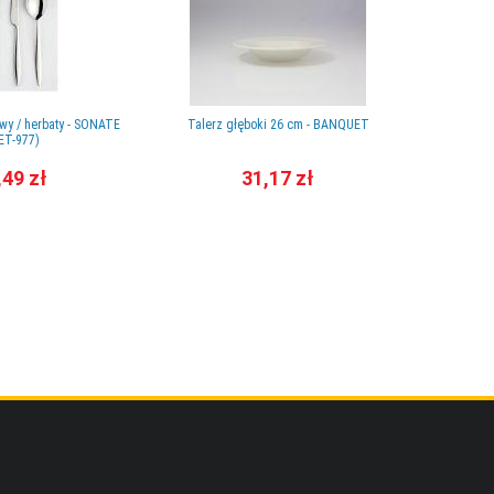
wy / herbaty - SONATE
Talerz głęboki 26 cm - BANQUET
Salaterk
ET-977)
,49 zł
31,17 zł