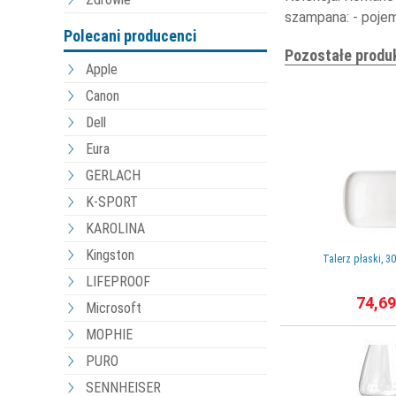
szampana: - poje
Polecani producenci
Pozostałe produ
Apple
Canon
Dell
Eura
GERLACH
K-SPORT
KAROLINA
Kingston
Talerz płaski, 3
LIFEPROOF
74,69
Microsoft
MOPHIE
PURO
SENNHEISER