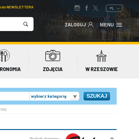
ię do NEWSLETTERA
PL
ZALOGUJ
MENU
RONOMIA
ZDJĘCIA
W RZESZOWIE
wybierz kategorię
3346)