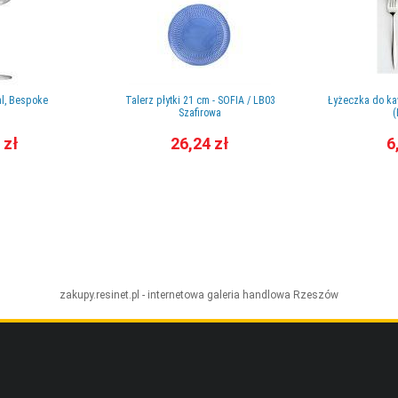
ml, Bespoke
Talerz płytki 21 cm - SOFIA / LB03
Łyżeczka do ka
Szafirowa
(
 zł
26,24 zł
6
zakupy.resinet.pl - internetowa galeria handlowa
Rzeszów