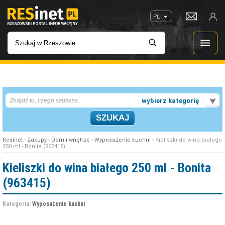
PL
WIADOMOŚCI
wybierz kategorię
INWESTYCJE
IMPREZY
Resinet
›
Zakupy
›
Dom i wnętrze
›
Wyposażenie kuchni
› Kieliszki do wina białego
250 ml - Bonita (963415)
ROZRYWKA
Kieliszki do wina białego 250 ml - Bonita
(963415)
W KINACH
Kategoria:
Wyposażenie kuchni
GASTRONOMIA