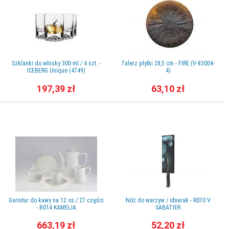
Szklanki do whisky 300 ml / 4 szt. -
Talerz płytki 28,5 cm - FIRE (V-83004-
ICEBERG Unique (4749)
4)
197,39 zł
63,10 zł
Garnitur do kawy na 12 os./ 27 części
Nóż do warzyw / obierak - R070 V
- B014 KAMELIA
SABATIER
663,19 zł
52,20 zł