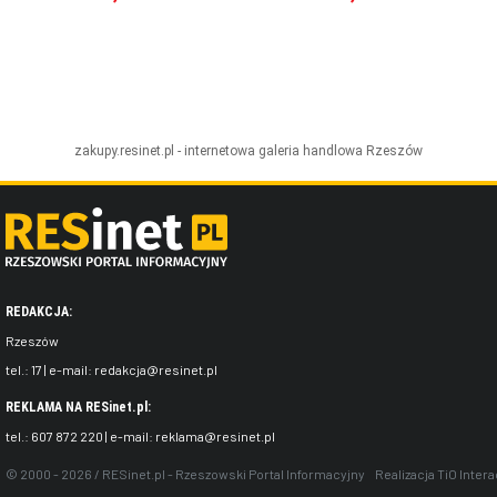
zakupy.resinet.pl - internetowa galeria handlowa
Rzeszów
REDAKCJA:
Rzeszów
tel.:
17
| e-mail:
redakcja@resinet.pl
REKLAMA NA RESinet.pl:
tel.:
607 872 220
| e-mail:
reklama@resinet.pl
© 2000 - 2026 / RESinet.pl - Rzeszowski Portal Informacyjny
Realizacja
TiO Intera