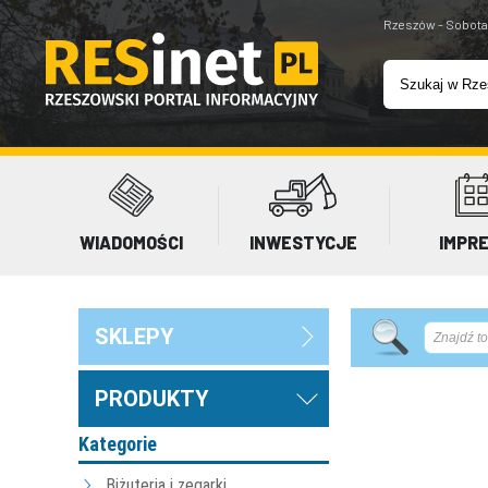
Rzeszów - Sobota
WIADOMOŚCI
INWESTYCJE
IMPR
SKLEPY
PRODUKTY
Kategorie
Biżuteria i zegarki