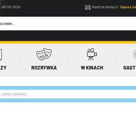
, 08.08.2026
Bądź na bieżąco!
Zapisz s
EZY
ROZRYWKA
W KINACH
GAST