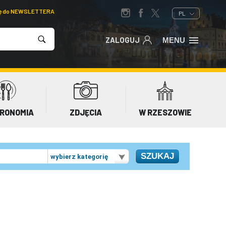
ię do NEWSLETTERA
PL
ZALOGUJ
MENU
RONOMIA
ZDJĘCIA
W RZESZOWIE
wybierz kategorię