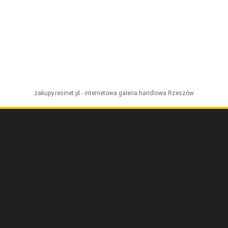
zakupy.resinet.pl - internetowa galeria handlowa
Rzeszów