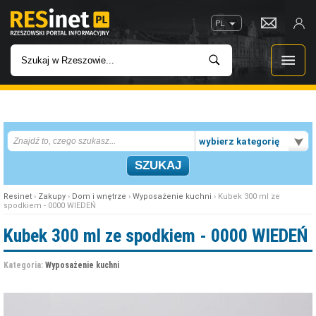
PL
WIADOMOŚCI
wybierz kategorię
INWESTYCJE
IMPREZY
Resinet
›
Zakupy
›
Dom i wnętrze
›
Wyposażenie kuchni
› Kubek 300 ml ze
spodkiem - 0000 WIEDEŃ
ROZRYWKA
Kubek 300 ml ze spodkiem - 0000 WIEDEŃ
W KINACH
Kategoria:
Wyposażenie kuchni
GASTRONOMIA