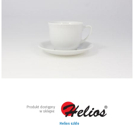
ZDJĘCIA
W RZESZOWIE
Produkt dostępny
w sklepie:
Helios szkło