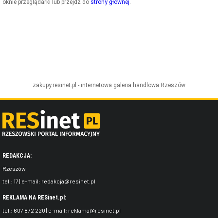
oknie przeglądarki lub przejdź do
strony głównej
.
ZDJĘCIA
W RZESZOWIE
zakupy.resinet.pl - internetowa galeria handlowa
Rzeszów
REDAKCJA:
Rzeszów
tel.:
17
| e-mail:
redakcja@resinet.pl
REKLAMA NA RESinet.pl:
tel.:
607 872 220
| e-mail:
reklama@resinet.pl