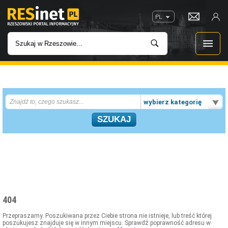
PL
WIADOMOŚCI
wybierz kategorię
INWESTYCJE
IMPREZY
ROZRYWKA
W KINACH
404
GASTRONOMIA
Przepraszamy. Poszukiwana przez Ciebie strona nie istnieje, lub treść której
poszukujesz znajduje się w innym miejscu. Sprawdź poprawność adresu w