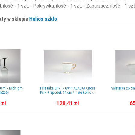
ilość - 1 szt. - Pokrywka: ilość - 1 szt. - Zaparzacz: ilość - 1 s
kty w sklepie
Helios szkło
00 ml - Midnight
Filiżanka 0,17 l - G911 ALASKA Circus
Salaterka 26 c
5256)
Pink + Spodek 14 cm / małe kółko -...
 zł
128,41 zł
65