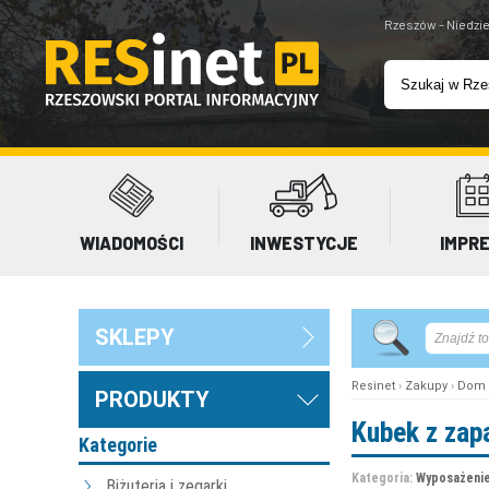
Rzeszów - Niedzie
WIADOMOŚCI
INWESTYCJE
IMPR
SKLEPY
Resinet
›
Zakupy
›
Dom 
PRODUKTY
Kubek z zap
Kategorie
Kategoria:
Wyposażenie
Biżuteria i zegarki