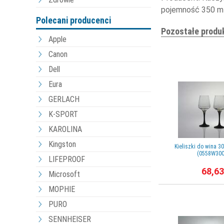
pojemność 350 ml, 
Polecani producenci
Pozostałe produ
Apple
Canon
Dell
Eura
GERLACH
K-SPORT
KAROLINA
Kingston
Kieliszki do wina 3
(0558W300
LIFEPROOF
68,63
Microsoft
MOPHIE
PURO
SENNHEISER