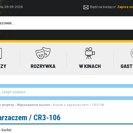
la, 09.08.2026
Bądź na bieżąco!
Zapisz s
EZY
ROZRYWKA
W KINACH
GAST
i wnętrze
›
Wyposażenie kuchni
› Kubek z zaparzaczem / CR3-106
arzaczem / CR3-106
 kuchni