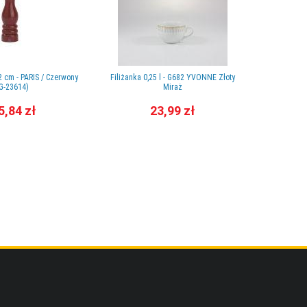
2 cm - PARIS / Czerwony
Filiżanka 0,25 l - G682 YVONNE Złoty
166A /
G-23614)
Miraż
5,84 zł
23,99 zł