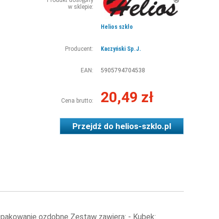
Produkt dostępny
w sklepie:
Helios szkło
Producent:
Kaczyński Sp.J.
EAN:
5905794704538
20,49 zł
Cena brutto:
Przejdź do
helios-szklo.pl
Opakowanie ozdobne Zestaw zawiera: - Kubek: