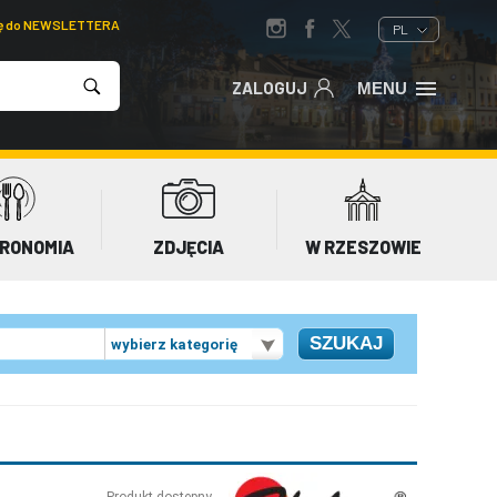
ię do NEWSLETTERA
PL
ZALOGUJ
MENU
RONOMIA
ZDJĘCIA
W RZESZOWIE
wybierz kategorię