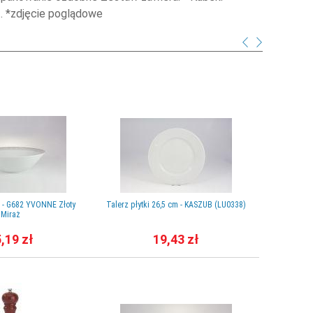
zt. *zdjęcie poglądowe
m - G682 YVONNE Złoty
Talerz płytki 26,5 cm - KASZUB (LU0338)
Mlecznik
Miraż
,19 zł
19,43 zł