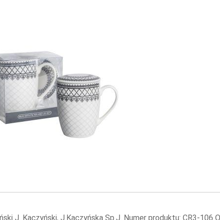
ński J. Kaczyński, J.Kaczyńska Sp.J. Numer produktu: CR3-106 