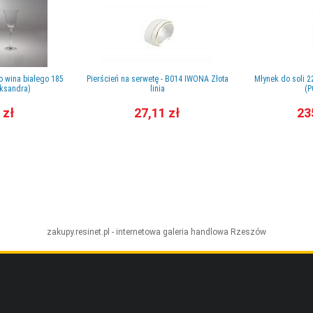
do wina białego 185
Pierścień na serwetę - B014 IWONA Złota
Młynek do soli 2
eksandra)
linia
(P
 zł
27,11 zł
23
zakupy.resinet.pl - internetowa galeria handlowa
Rzeszów