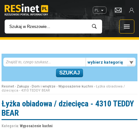
PL
WIADOMOŚCI
wybierz kategorię
INWESTYCJE
IMPREZY
Resinet
›
Zakupy
›
Dom i wnętrze
›
Wyposażenie kuchni
› Łyżka obiadowa /
dziecięca - 4310 TEDDY BEAR
ROZRYWKA
Łyżka obiadowa / dziecięca - 4310 TEDDY
BEAR
W KINACH
Kategoria:
Wyposażenie kuchni
GASTRONOMIA