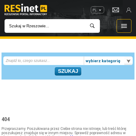
PL
WIADOMOŚCI
wybierz kategorię
INWESTYCJE
IMPREZY
ROZRYWKA
W KINACH
404
GASTRONOMIA
Przepraszamy. Poszukiwana przez Ciebie strona nie istnieje, lub treść której
poszukujesz znajduje się w innym miejscu. Sprawdź poprawność adresu w