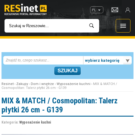
PL
WIADOMOŚCI
wybierz kategorię
INWESTYCJE
IMPREZY
Resinet
›
Zakupy
›
Dom i wnętrze
›
Wyposażenie kuchni
› MIX & MATCH /
Cosmopolitan: Talerz płytki 26 cm - G139
ROZRYWKA
MIX & MATCH / Cosmopolitan: Talerz
płytki 26 cm - G139
W KINACH
Kategoria:
Wyposażenie kuchni
GASTRONOMIA