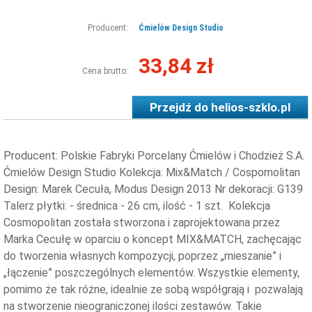
Producent:
Ćmielów Design Studio
33,84 zł
Cena brutto:
Przejdź do
helios-szklo.pl
Producent: Polskie Fabryki Porcelany Ćmielów i Chodzież S.A.
Ćmielów Design Studio Kolekcja: Mix&Match / Cospomolitan
Design: Marek Cecuła, Modus Design 2013 Nr dekoracji: G139
Talerz płytki: - średnica - 26 cm, ilość - 1 szt. Kolekcja
Cosmopolitan została stworzona i zaprojektowana przez
Marka Cecułę w oparciu o koncept MIX&MATCH, zachęcając
do tworzenia własnych kompozycji, poprzez „mieszanie” i
„łączenie” poszczególnych elementów. Wszystkie elementy,
pomimo że tak różne, idealnie ze sobą współgrają i pozwalają
na stworzenie nieograniczonej ilości zestawów. Takie