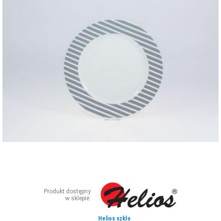
ZDJĘCIA
W RZESZOWIE
Produkt dostępny
w sklepie:
Helios szkło