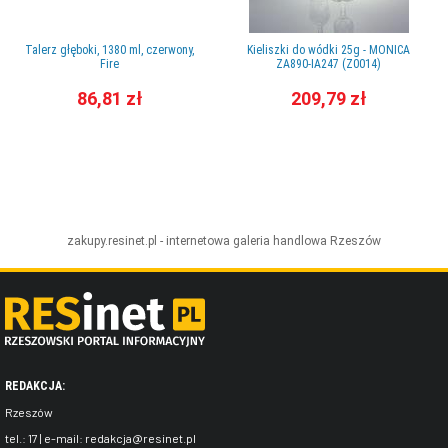
Talerz głęboki, 1380 ml, czerwony,
Kieliszki do wódki 25g - MONICA
Fire
ZA890-IA247 (Z0014)
86,81 zł
209,79 zł
zakupy.resinet.pl - internetowa galeria handlowa
Rzeszów
REDAKCJA:
Rzeszów
tel.:
17
| e-mail:
redakcja@resinet.pl