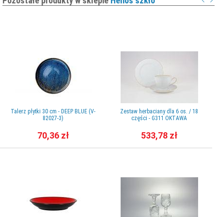
Pozostałe produkty w sklepie
Helios szkło
Talerz płytki 30 cm - DEEP BLUE (V-
Zestaw herbaciany dla 6 os. / 18
82027-3)
części - G311 OKTAWA
70,36 zł
533,78 zł