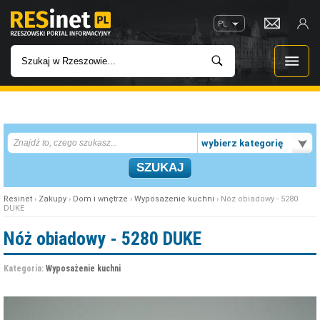
PL
WIADOMOŚCI
wybierz kategorię
INWESTYCJE
IMPREZY
Resinet
›
Zakupy
›
Dom i wnętrze
›
Wyposażenie kuchni
› Nóż obiadowy - 5280
DUKE
ROZRYWKA
Nóż obiadowy - 5280 DUKE
W KINACH
Kategoria:
Wyposażenie kuchni
GASTRONOMIA