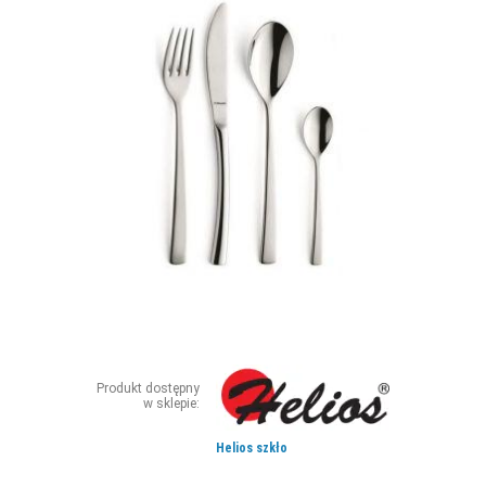
ZDJĘCIA
W RZESZOWIE
Produkt dostępny
w sklepie:
Helios szkło