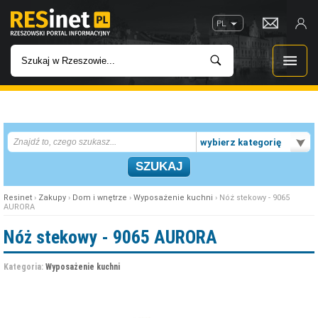
PL
WIADOMOŚCI
wybierz kategorię
INWESTYCJE
IMPREZY
Resinet
›
Zakupy
›
Dom i wnętrze
›
Wyposażenie kuchni
› Nóż stekowy - 9065
AURORA
ROZRYWKA
Nóż stekowy - 9065 AURORA
W KINACH
Kategoria:
Wyposażenie kuchni
GASTRONOMIA