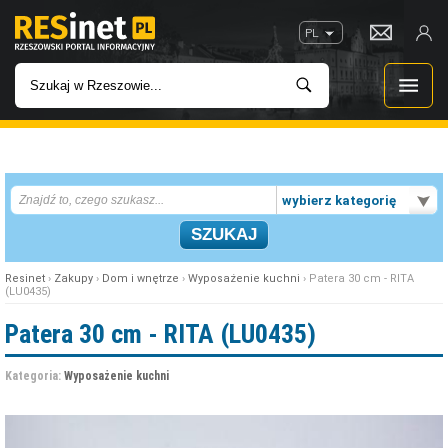
PL
WIADOMOŚCI
wybierz kategorię
INWESTYCJE
IMPREZY
Resinet
›
Zakupy
›
Dom i wnętrze
›
Wyposażenie kuchni
› Patera 30 cm - RITA
(LU0435)
ROZRYWKA
Patera 30 cm - RITA (LU0435)
W KINACH
Kategoria:
Wyposażenie kuchni
GASTRONOMIA