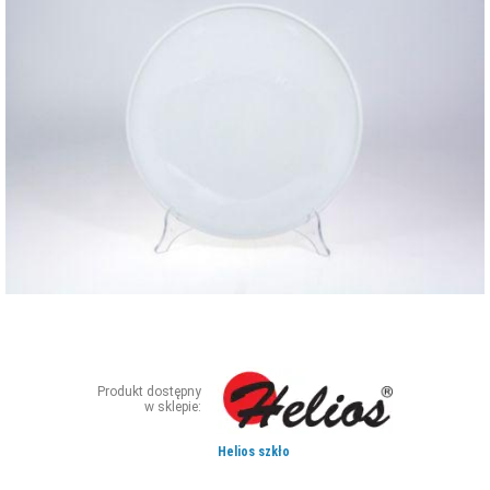
ZDJĘCIA
W RZESZOWIE
Produkt dostępny
w sklepie:
Helios szkło