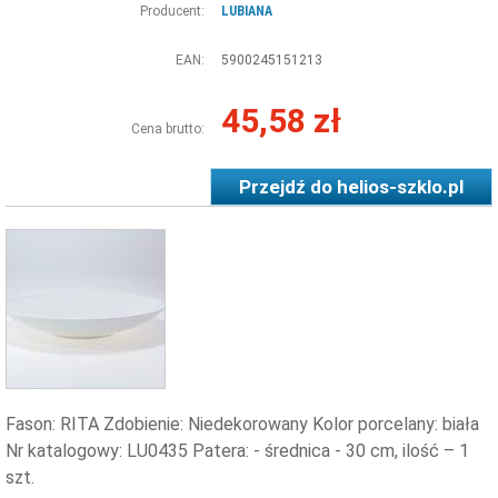
Producent:
LUBIANA
EAN:
5900245151213
45,58 zł
Cena brutto:
Przejdź do
helios-szklo.pl
Fason: RITA Zdobienie: Niedekorowany Kolor porcelany: biała
Nr katalogowy: LU0435 Patera: - średnica - 30 cm, ilość – 1
szt.