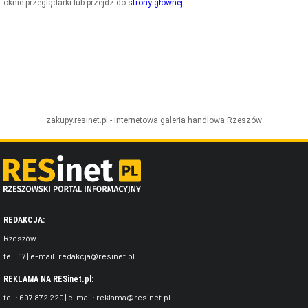
oknie przeglądarki lub przejdź do
strony głównej
.
ZDJĘCIA
W RZESZOWIE
zakupy.resinet.pl - internetowa galeria handlowa
Rzeszów
REDAKCJA:
Rzeszów
tel.:
17
| e-mail:
redakcja@resinet.pl
REKLAMA NA RESinet.pl:
tel.:
607 872 220
| e-mail:
reklama@resinet.pl