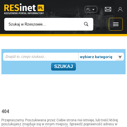
PL
WIADOMOŚCI
wybierz kategorię
INWESTYCJE
IMPREZY
ROZRYWKA
W KINACH
404
GASTRONOMIA
Przepraszamy. Poszukiwana przez Ciebie strona nie istnieje, lub treść której
poszukujesz znajduje się w innym miejscu. Sprawdź poprawność adresu w