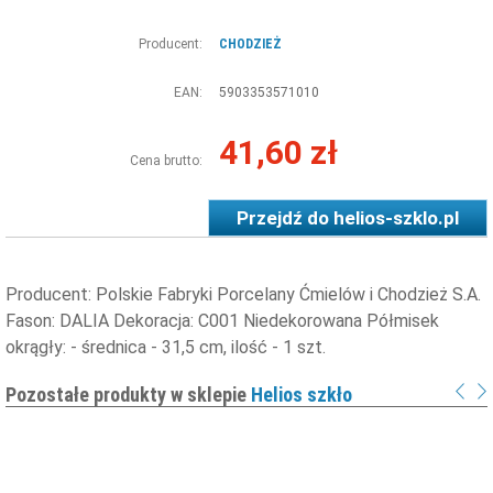
Producent:
CHODZIEŻ
EAN:
5903353571010
41,60 zł
Cena brutto:
Przejdź do
helios-szklo.pl
Producent: Polskie Fabryki Porcelany Ćmielów i Chodzież S.A.
Fason: DALIA Dekoracja: C001 Niedekorowana Półmisek
okrągły: - średnica - 31,5 cm, ilość - 1 szt.
Pozostałe produkty w sklepie
Helios szkło