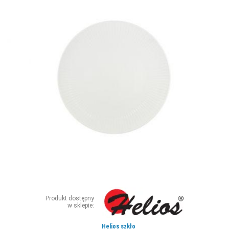
ZDJĘCIA
W RZESZOWIE
Produkt dostępny
w sklepie:
Helios szkło