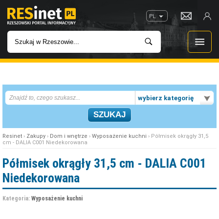
PL
WIADOMOŚCI
wybierz kategorię
INWESTYCJE
IMPREZY
Resinet
›
Zakupy
›
Dom i wnętrze
›
Wyposażenie kuchni
› Półmisek okrągły 31,5
cm - DALIA C001 Niedekorowana
ROZRYWKA
Półmisek okrągły 31,5 cm - DALIA C001
Niedekorowana
W KINACH
Kategoria:
Wyposażenie kuchni
GASTRONOMIA