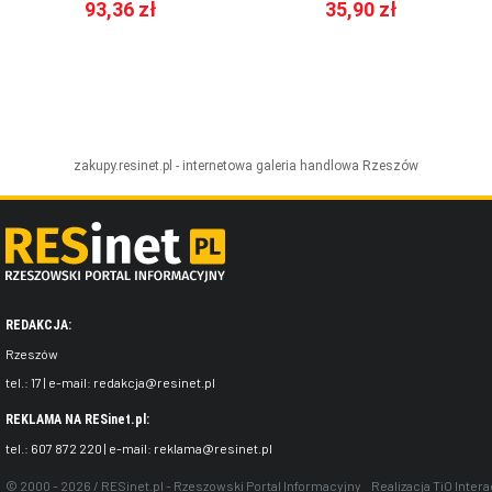
93,36 zł
35,90 zł
zakupy.resinet.pl - internetowa galeria handlowa
Rzeszów
REDAKCJA:
Rzeszów
tel.:
17
| e-mail:
redakcja@resinet.pl
REKLAMA NA RESinet.pl:
tel.:
607 872 220
| e-mail:
reklama@resinet.pl
© 2000 - 2026 / RESinet.pl - Rzeszowski Portal Informacyjny
Realizacja
TiO Intera