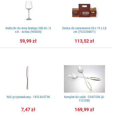
Kieliszki do wina białego 260 ml / 6
Deska do serwowania 50 x 19 x 2,8
szt. - Ardea (956026)
cm (7522204671)
59,99 zł
113,52 zł
Nóż przystawkowy - 1410 AUSTIN
Komplet do sałat - OVATION (A-
1121CW)
7,47 zł
169,99 zł