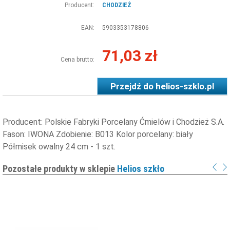
Producent:
CHODZIEŻ
EAN:
5903353178806
71,03 zł
Cena brutto:
Przejdź do
helios-szklo.pl
Producent: Polskie Fabryki Porcelany Ćmielów i Chodzież S.A.
Fason: IWONA Zdobienie: B013 Kolor porcelany: biały
Półmisek owalny 24 cm - 1 szt.
Pozostałe produkty w sklepie
Helios szkło