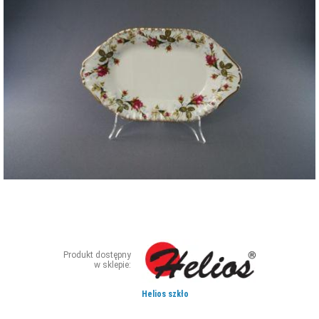
ZDJĘCIA
W RZESZOWIE
Produkt dostępny
w sklepie:
Helios szkło