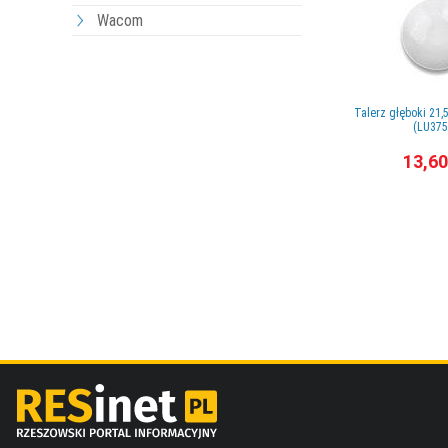
Wacom
Talerz głęboki 21
(LU375
13,60