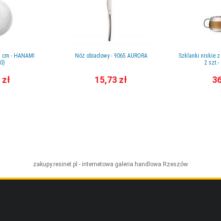
,5 cm - HANAMI
Nóż obiadowy - 9065 AURORA
Szklanki niskie 
0)
2 szt.
 zł
15,73 zł
36
zakupy.resinet.pl - internetowa galeria handlowa
Rzeszów