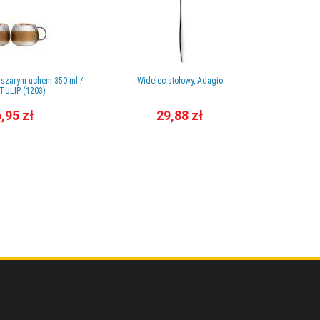
z szarym uchem 350 ml /
Widelec stołowy, Adagio
Talerz 
- TULIP (1203)
,95 zł
29,88 zł