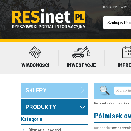
Rzeszów - Czwart
WIADOMOŚCI
INWESTYCJE
IMPR
SKLEPY
Resinet
›
Zakupy
›
Dom 
PRODUKTY
Półmisek o
Kategorie
Kategoria:
Wyposażenie
Biżuteria i zegarki