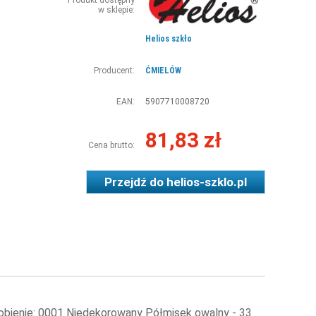
Produkt dostępny
w sklepie:
Helios szkło
Producent:
ĆMIELÓW
EAN:
5907710008720
81,83 zł
Cena brutto:
Przejdź do
helios-szklo.pl
obienie: 0001 Niedekorowany Półmisek owalny - 33