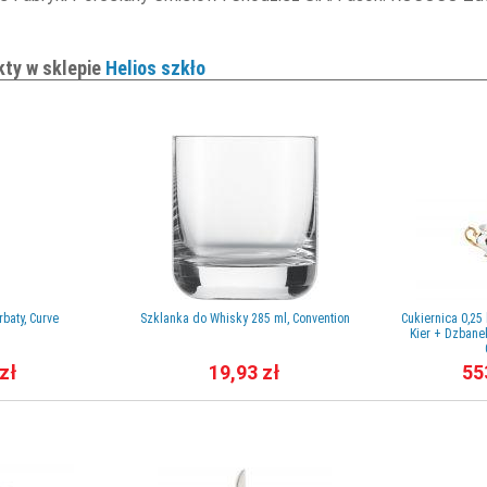
kty w sklepie
Helios szkło
baty, Curve
Szklanka do Whisky 285 ml, Convention
Cukiernica 0,25
Kier + Dzbanek
zł
19,93 zł
55