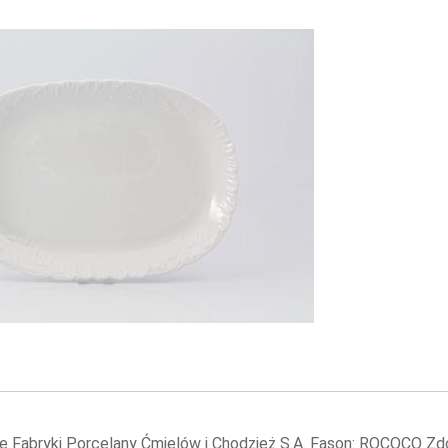
ie Fabryki Porcelany Ćmielów i Chodzież S.A. Fason: ROCOCO Zd