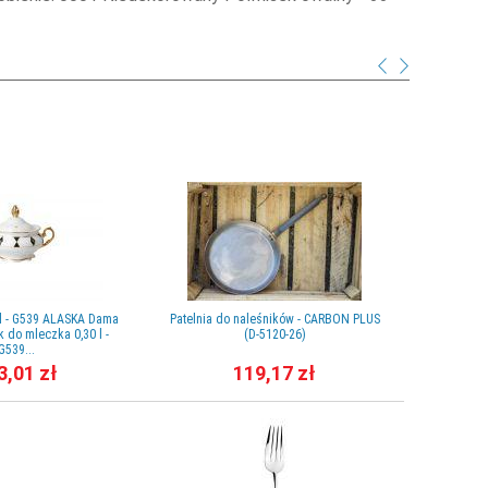
 l - G539 ALASKA Dama
Patelnia do naleśników - CARBON PLUS
Szczotka d
 do mleczka 0,30 l -
(D-5120-26)
sz
G539...
3,01 zł
119,17 zł