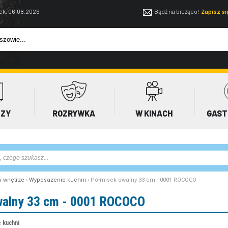
ek, 06.08.2026
Bądź na bieżąco!
Zapisz s
EZY
ROZRYWKA
W KINACH
GAST
i wnętrze
›
Wyposażenie kuchni
› Półmisek owalny 33 cm - 0001 ROCOCO
walny 33 cm - 0001 ROCOCO
 kuchni