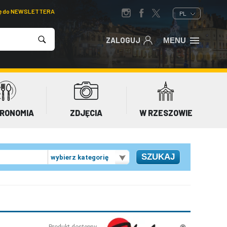
ię do NEWSLETTERA
PL
ZALOGUJ
MENU
RONOMIA
ZDJĘCIA
W RZESZOWIE
wybierz kategorię