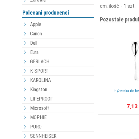
cm, ilość - 1 szt.
Polecani producenci
Pozostałe produ
Apple
Canon
Dell
Eura
GERLACH
K-SPORT
KAROLINA
Kingston
Łyżeczka do her
LIFEPROOF
7,13 
Microsoft
MOPHIE
PURO
SENNHEISER