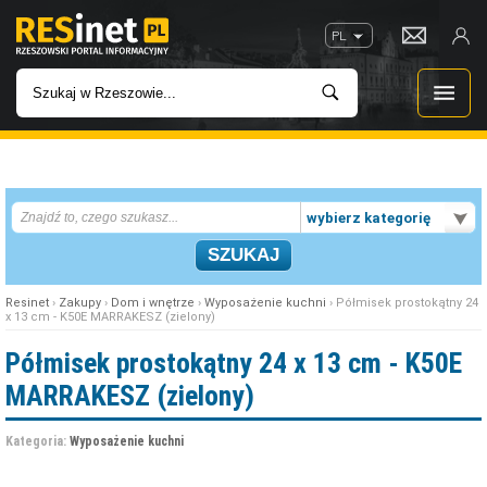
PL
WIADOMOŚCI
wybierz kategorię
INWESTYCJE
IMPREZY
Resinet
›
Zakupy
›
Dom i wnętrze
›
Wyposażenie kuchni
› Półmisek prostokątny 24
x 13 cm - K50E MARRAKESZ (zielony)
ROZRYWKA
Półmisek prostokątny 24 x 13 cm - K50E
MARRAKESZ (zielony)
W KINACH
Kategoria:
Wyposażenie kuchni
GASTRONOMIA