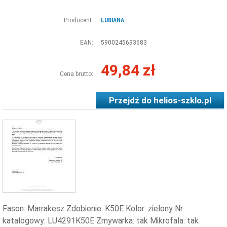
Producent:
LUBIANA
EAN:
5900245693683
49,84 zł
Cena brutto:
Przejdź do
helios-szklo.pl
Fason: Marrakesz Zdobienie: K50E Kolor: zielony Nr
katalogowy: LU4291K50E Zmywarka: tak Mikrofala: tak