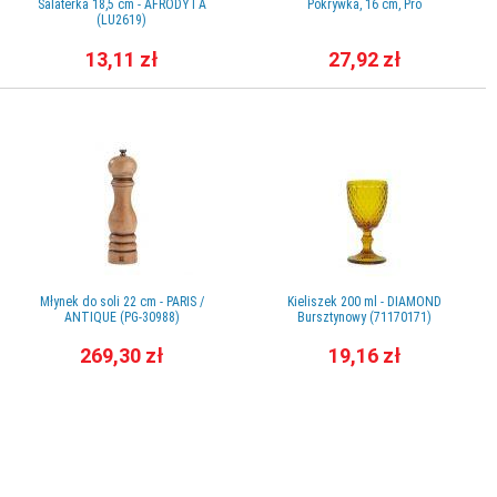
Salaterka 18,5 cm - AFRODYTA
Pokrywka, 16 cm, Pro
(LU2619)
13,11 zł
27,92 zł
Młynek do soli 22 cm - PARIS /
Kieliszek 200 ml - DIAMOND
ANTIQUE (PG-30988)
Bursztynowy (71170171)
269,30 zł
19,16 zł