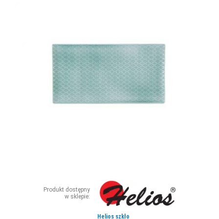
ZDJĘCIA
W RZESZOWIE
Produkt dostępny
w sklepie:
Helios szkło