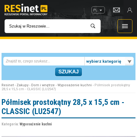
PL
WIADOMOŚCI
wybierz kategorię
INWESTYCJE
IMPREZY
Resinet
›
Zakupy
›
Dom i wnętrze
›
Wyposażenie kuchni
› Półmisek prostokątny
28,5 x 15,5 cm - CLASSIC (LU2547)
ROZRYWKA
Półmisek prostokątny 28,5 x 15,5 cm -
CLASSIC (LU2547)
W KINACH
Kategoria:
Wyposażenie kuchni
GASTRONOMIA