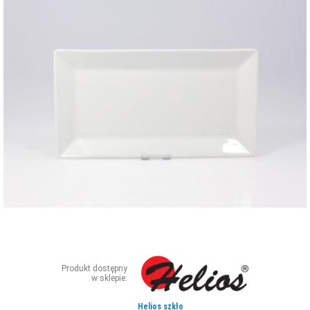
ZDJĘCIA
W RZESZOWIE
Produkt dostępny
w sklepie:
Helios szkło