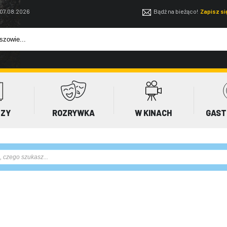
 07.08.2026
Bądź na bieżąco!
Zapisz s
EZY
ROZRYWKA
W KINACH
GAST