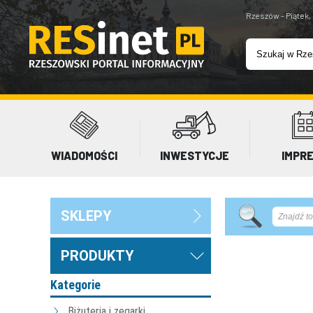
Rzeszów - Piątek,
WIADOMOŚCI
INWESTYCJE
IMPR
SKLEPY
PRODUKTY
Kategorie
Biżuteria i zegarki