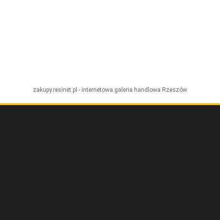
zakupy.resinet.pl - internetowa galeria handlowa
Rzeszów