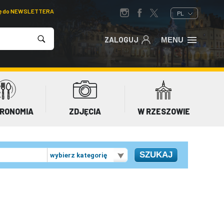
ię do NEWSLETTERA
PL
ZALOGUJ
MENU
RONOMIA
ZDJĘCIA
W RZESZOWIE
wybierz kategorię