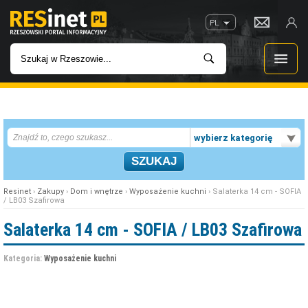
PL
WIADOMOŚCI
wybierz kategorię
INWESTYCJE
IMPREZY
Resinet
›
Zakupy
›
Dom i wnętrze
›
Wyposażenie kuchni
› Salaterka 14 cm - SOFIA
/ LB03 Szafirowa
ROZRYWKA
Salaterka 14 cm - SOFIA / LB03 Szafirowa
W KINACH
Kategoria:
Wyposażenie kuchni
GASTRONOMIA