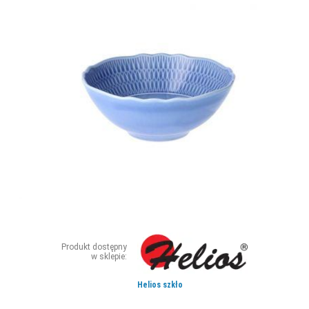
ZDJĘCIA
W RZESZOWIE
Produkt dostępny
w sklepie:
Helios szkło