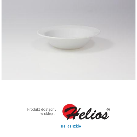
ZDJĘCIA
W RZESZOWIE
Produkt dostępny
w sklepie:
Helios szkło