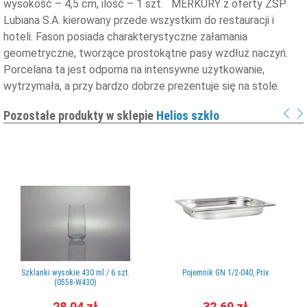
wysokość – 4,5 cm, ilość – 1 szt. MERKURY z oferty ZSP
Lubiana S.A. kierowany przede wszystkim do restauracji i
hoteli. Fason posiada charakterystyczne załamania
geometryczne, tworzące prostokątne pasy wzdłuż naczyń.
Porcelana ta jest odporna na intensywne użytkowanie,
wytrzymała, a przy bardzo dobrze prezentuje się na stole.
Pozostałe produkty w sklepie
Helios szkło
Szklanki wysokie 430 ml / 6 szt.
Pojemnik GN 1/2-040, Prix
(0558-W430)
28,04 zł
32,69 zł