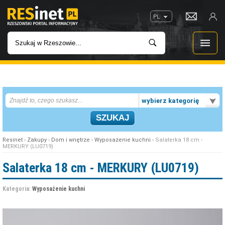
PL
WIADOMOŚCI
wybierz kategorię
INWESTYCJE
IMPREZY
Resinet
›
Zakupy
›
Dom i wnętrze
›
Wyposażenie kuchni
› Salaterka 18 cm -
MERKURY (LU0719)
ROZRYWKA
Salaterka 18 cm - MERKURY (LU0719)
W KINACH
Kategoria:
Wyposażenie kuchni
GASTRONOMIA