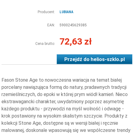
Producent:
LUBIANA
EAN:
5900245629385
72,63 zł
Cena brutto:
Przejdź do
helios-szklo.pl
Fason Stone Age to nowoczesna wariacja na temat białej
porcelany nawiązująca formą do natury, pradawnych tradycji
rzemieślniczych, do epoki w której prym wiódł kamień. Nieco
ekstrawagancki charakter, uwydatniony poprzez asymetrię
każdego produktu - przywodzi na myśl wolność i odwagę -
krok postawiony na wysokim skalistym szczycie. Produkty z
kolekcji Stone Age, dostępne są w wersji białej i ręcznie
malowanej, doskonale wpasowują się we współczesne trendy