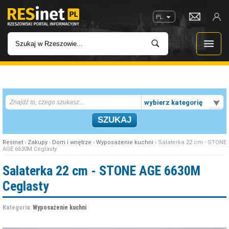
PL
WIADOMOŚCI
wybierz kategorię
INWESTYCJE
IMPREZY
Resinet
›
Zakupy
›
Dom i wnętrze
›
Wyposażenie kuchni
› Salaterka 22 cm - STONE
AGE 6630M Ceglasty
ROZRYWKA
Salaterka 22 cm - STONE AGE 6630M
Ceglasty
W KINACH
Kategoria:
Wyposażenie kuchni
GASTRONOMIA