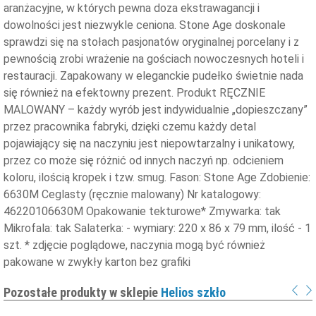
aranżacyjne, w których pewna doza ekstrawagancji i
dowolności jest niezwykle ceniona. Stone Age doskonale
sprawdzi się na stołach pasjonatów oryginalnej porcelany i z
pewnością zrobi wrażenie na gościach nowoczesnych hoteli i
restauracji. Zapakowany w eleganckie pudełko świetnie nada
się również na efektowny prezent. Produkt RĘCZNIE
MALOWANY – każdy wyrób jest indywidualnie „dopieszczany”
przez pracownika fabryki, dzięki czemu każdy detal
pojawiający się na naczyniu jest niepowtarzalny i unikatowy,
przez co może się różnić od innych naczyń np. odcieniem
koloru, ilością kropek i tzw. smug. Fason: Stone Age Zdobienie:
6630M Ceglasty (ręcznie malowany) Nr katalogowy:
46220106630M Opakowanie tekturowe* Zmywarka: tak
Mikrofala: tak Salaterka: - wymiary: 220 x 86 x 79 mm, ilość - 1
szt. * zdjęcie poglądowe, naczynia mogą być również
pakowane w zwykły karton bez grafiki
Pozostałe produkty w sklepie
Helios szkło