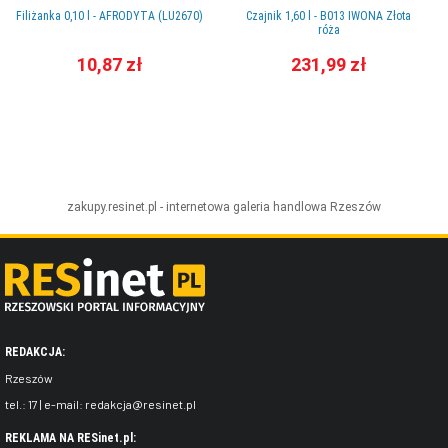
Filiżanka 0,10 l - AFRODYTA (LU2670)
Czajnik 1,60 l - B013 IWONA Złota
róża
10,87 zł
231,99 zł
zakupy.resinet.pl - internetowa galeria handlowa
Rzeszów
REDAKCJA:
Rzeszów
tel.:
17
| e-mail:
redakcja@resinet.pl
REKLAMA NA RESinet.pl: