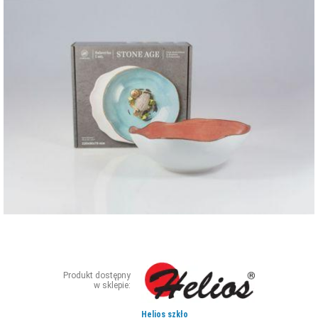
ZDJĘCIA
W RZESZOWIE
Produkt dostępny
w sklepie:
Helios szkło