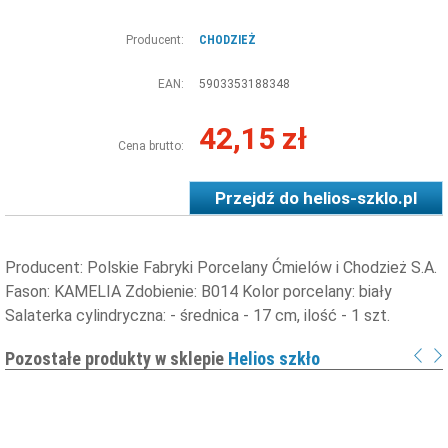
Producent:
CHODZIEŻ
EAN:
5903353188348
42,15 zł
Cena brutto:
Przejdź do
helios-szklo.pl
Producent: Polskie Fabryki Porcelany Ćmielów i Chodzież S.A.
Fason: KAMELIA Zdobienie: B014 Kolor porcelany: biały
Salaterka cylindryczna: - średnica - 17 cm, ilość - 1 szt.
Pozostałe produkty w sklepie
Helios szkło