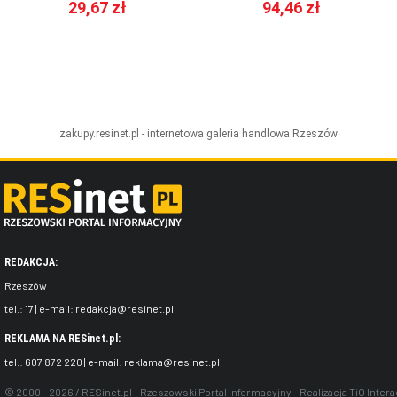
29,67 zł
94,46 zł
zakupy.resinet.pl - internetowa galeria handlowa
Rzeszów
REDAKCJA:
Rzeszów
tel.:
17
| e-mail:
redakcja@resinet.pl
REKLAMA NA RESinet.pl:
tel.:
607 872 220
| e-mail:
reklama@resinet.pl
© 2000 - 2026 / RESinet.pl - Rzeszowski Portal Informacyjny
Realizacja
TiO Intera