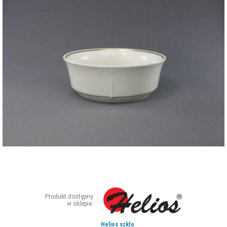
ZDJĘCIA
W RZESZOWIE
Produkt dostępny
w sklepie:
Helios szkło