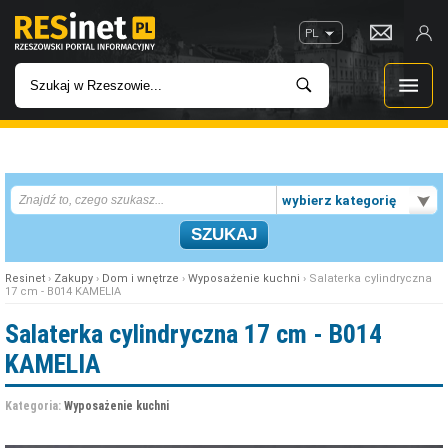
PL
WIADOMOŚCI
wybierz kategorię
INWESTYCJE
IMPREZY
Resinet
›
Zakupy
›
Dom i wnętrze
›
Wyposażenie kuchni
› Salaterka cylindryczna
17 cm - B014 KAMELIA
ROZRYWKA
Salaterka cylindryczna 17 cm - B014
KAMELIA
W KINACH
Kategoria:
Wyposażenie kuchni
GASTRONOMIA