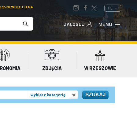
ię do NEWSLETTERA
PL
ZALOGUJ
MENU
RONOMIA
ZDJĘCIA
W RZESZOWIE
wybierz kategorię