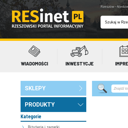
Rzeszów - Niedzie
WIADOMOŚCI
INWESTYCJE
IMPR
SKLEPY
PRODUKTY
Kategorie
Biżuteria i zegarki