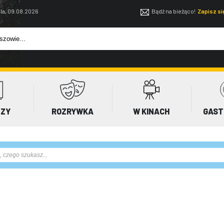
la, 09.08.2026
Bądź na bieżąco!
Zapisz s
EZY
ROZRYWKA
W KINACH
GAST