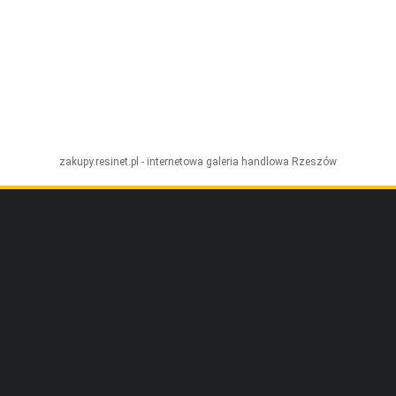
zakupy.resinet.pl - internetowa galeria handlowa
Rzeszów