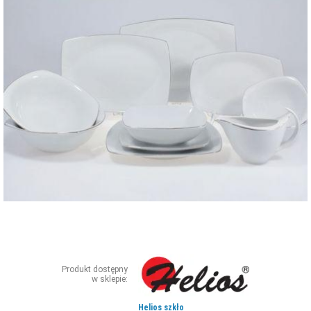
ZDJĘCIA
W RZESZOWIE
Produkt dostępny
w sklepie:
Helios szkło