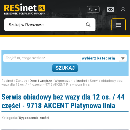
PL
WIADOMOŚCI
wybierz kategorię
INWESTYCJE
IMPREZY
Resinet
›
Zakupy
›
Dom i wnętrze
›
Wyposażenie kuchni
› Serwis obiadowy bez
wazy dla 12 os. / 44 części - 9718 AKCENT Platynowa linia
ROZRYWKA
Serwis obiadowy bez wazy dla 12 os. / 44
części - 9718 AKCENT Platynowa linia
W KINACH
Kategoria:
Wyposażenie kuchni
GASTRONOMIA