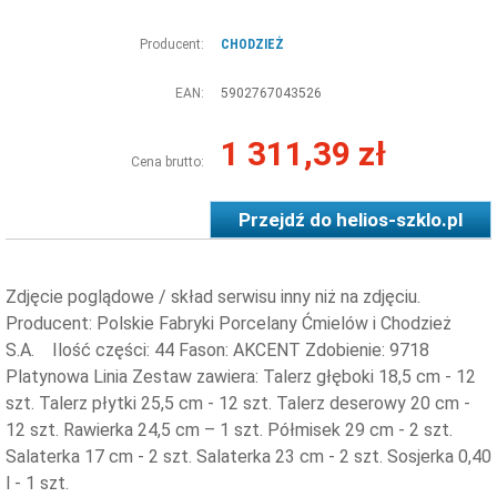
Producent:
CHODZIEŻ
EAN:
5902767043526
1 311,39 zł
Cena brutto:
Przejdź do
helios-szklo.pl
Zdjęcie poglądowe / skład serwisu inny niż na zdjęciu.
Producent: Polskie Fabryki Porcelany Ćmielów i Chodzież
S.A. Ilość części: 44 Fason: AKCENT Zdobienie: 9718
Platynowa Linia Zestaw zawiera: Talerz głęboki 18,5 cm - 12
szt. Talerz płytki 25,5 cm - 12 szt. Talerz deserowy 20 cm -
12 szt. Rawierka 24,5 cm – 1 szt. Półmisek 29 cm - 2 szt.
Salaterka 17 cm - 2 szt. Salaterka 23 cm - 2 szt. Sosjerka 0,40
l - 1 szt.