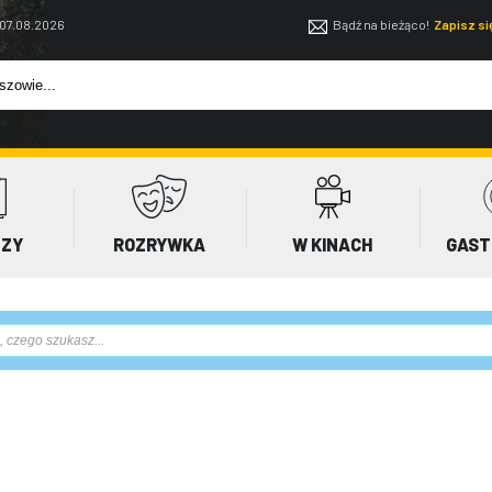
 07.08.2026
Bądź na bieżąco!
Zapisz s
EZY
ROZRYWKA
W KINACH
GAST