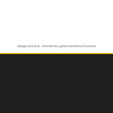
zakupy.resinet.pl - internetowa galeria handlowa
Rzeszów