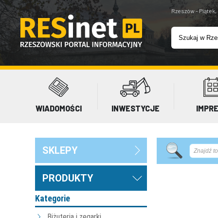
Rzeszów - Piątek,
WIADOMOŚCI
INWESTYCJE
IMPR
SKLEPY
PRODUKTY
Kategorie
Biżuteria i zegarki