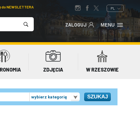
ię do NEWSLETTERA
PL
ZALOGUJ
MENU
RONOMIA
ZDJĘCIA
W RZESZOWIE
wybierz kategorię