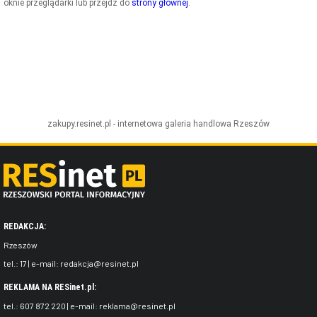
oknie przeglądarki lub przejdź do
strony głównej
.
ZDJĘCIA
W RZESZOWIE
zakupy.resinet.pl - internetowa galeria handlowa
Rzeszów
REDAKCJA:
Rzeszów
tel.:
17
| e-mail:
redakcja@resinet.pl
REKLAMA NA RESinet.pl:
tel.:
607 872 220
| e-mail:
reklama@resinet.pl