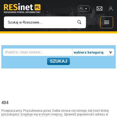
PL
WIADOMOŚCI
wybierz kategorię
INWESTYCJE
IMPREZY
ROZRYWKA
W KINACH
404
GASTRONOMIA
Przepraszamy. Poszukiwana przez Ciebie strona nie istnieje, lub treść której
poszukujesz znajduje się w innym miejscu. Sprawdź poprawność adresu w