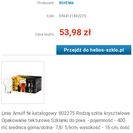
Producent:
BOHEMIA
EAN:
5904121802275
53,98 zł
Cena brutto:
Przejdź do
helios-szklo.pl
Linia: Arnulf Nr katalogowy: 802275 Rodzaj szkła: kryształowe
Opakowanie tekturowe Szklanki do piwa: - pojemność - 400
ml, średnica górna/dolna- 7,8/ 5,9cm, wysokość - 16 cm, ilość