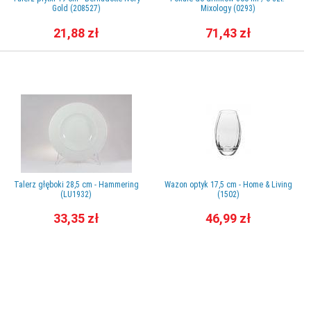
Gold (208527)
Mixology (0293)
21,88 zł
71,43 zł
Talerz głęboki 28,5 cm - Hammering
Wazon optyk 17,5 cm - Home & Living
(LU1932)
(1502)
33,35 zł
46,99 zł