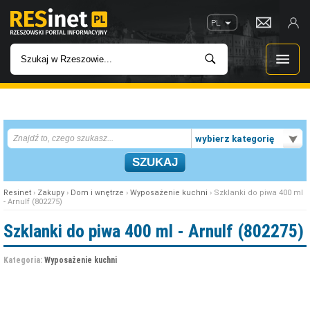
PL
WIADOMOŚCI
wybierz kategorię
INWESTYCJE
IMPREZY
Resinet
›
Zakupy
›
Dom i wnętrze
›
Wyposażenie kuchni
› Szklanki do piwa 400 ml
- Arnulf (802275)
ROZRYWKA
Szklanki do piwa 400 ml - Arnulf (802275)
W KINACH
Kategoria:
Wyposażenie kuchni
GASTRONOMIA