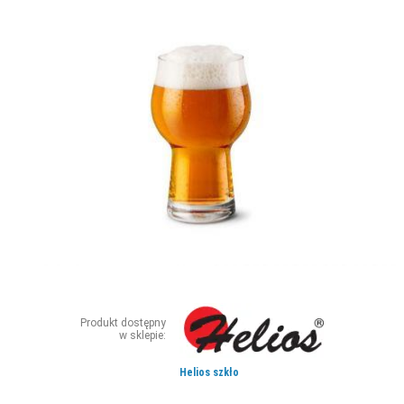
ZDJĘCIA
W RZESZOWIE
Produkt dostępny
w sklepie:
Helios szkło