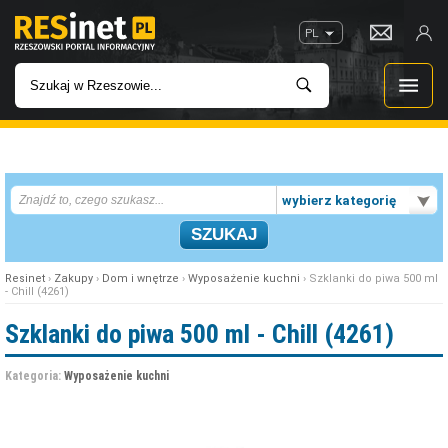
PL
WIADOMOŚCI
wybierz kategorię
INWESTYCJE
IMPREZY
Resinet
›
Zakupy
›
Dom i wnętrze
›
Wyposażenie kuchni
› Szklanki do piwa 500 ml
- Chill (4261)
ROZRYWKA
Szklanki do piwa 500 ml - Chill (4261)
W KINACH
Kategoria:
Wyposażenie kuchni
GASTRONOMIA