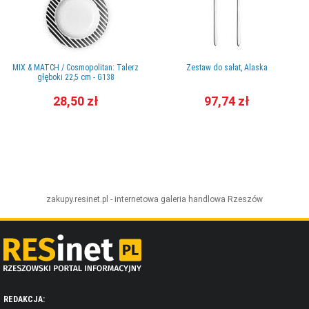
MIX & MATCH / Cosmopolitan: Talerz
Zestaw do sałat, Alaska
głęboki 22,5 cm - G138
28,50 zł
97,74 zł
zakupy.resinet.pl - internetowa galeria handlowa
Rzeszów
REDAKCJA: