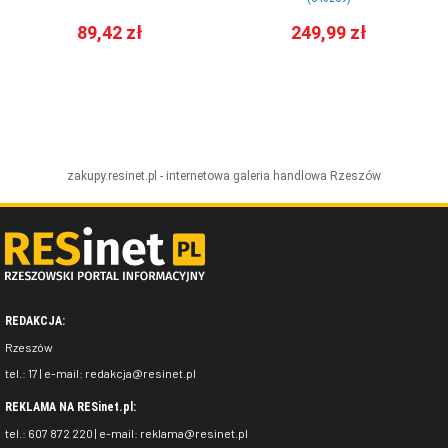
89,42 zł
249,99 zł
zakupy.resinet.pl - internetowa galeria handlowa
Rzeszów
REDAKCJA:
Rzeszów
tel.:
17
| e-mail:
redakcja@resinet.pl
REKLAMA NA RESinet.pl:
tel.:
607 872 220
| e-mail:
reklama@resinet.pl