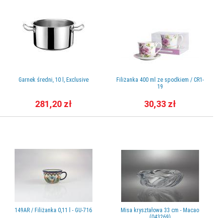
Garnek średni, 10 l, Exclusive
Filiżanka 400 ml ze spodkiem / CR1-
19
281,20 zł
30,33 zł
149AR / Filiżanka 0,11 l - GU-716
Misa kryształowa 33 cm - Macao
(043269)