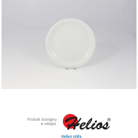
ZDJĘCIA
W RZESZOWIE
Produkt dostępny
w sklepie:
Helios szkło