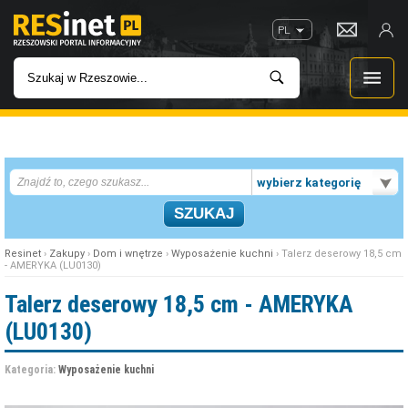
PL
WIADOMOŚCI
wybierz kategorię
INWESTYCJE
IMPREZY
Resinet
›
Zakupy
›
Dom i wnętrze
›
Wyposażenie kuchni
› Talerz deserowy 18,5 cm
- AMERYKA (LU0130)
ROZRYWKA
Talerz deserowy 18,5 cm - AMERYKA
(LU0130)
W KINACH
Kategoria:
Wyposażenie kuchni
GASTRONOMIA