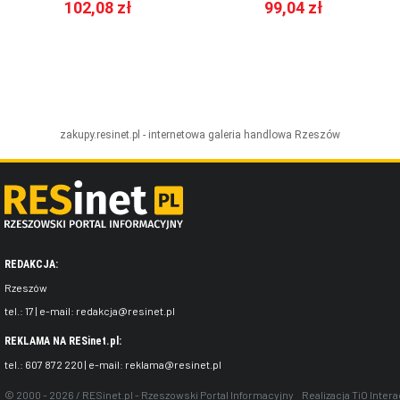
102,08 zł
99,04 zł
zakupy.resinet.pl - internetowa galeria handlowa
Rzeszów
REDAKCJA:
Rzeszów
tel.:
17
| e-mail:
redakcja@resinet.pl
REKLAMA NA RESinet.pl:
tel.:
607 872 220
| e-mail:
reklama@resinet.pl
© 2000 - 2026 / RESinet.pl - Rzeszowski Portal Informacyjny
Realizacja
TiO Intera