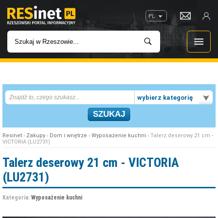
PL
WIADOMOŚCI
wybierz kategorię
INWESTYCJE
IMPREZY
Resinet
›
Zakupy
›
Dom i wnętrze
›
Wyposażenie kuchni
› Talerz deserowy 21 cm -
VICTORIA (LU2731)
ROZRYWKA
Talerz deserowy 21 cm - VICTORIA
(LU2731)
W KINACH
Kategoria:
Wyposażenie kuchni
GASTRONOMIA