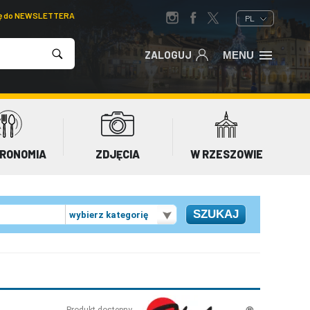
ię do NEWSLETTERA
PL
ZALOGUJ
MENU
RONOMIA
ZDJĘCIA
W RZESZOWIE
wybierz kategorię