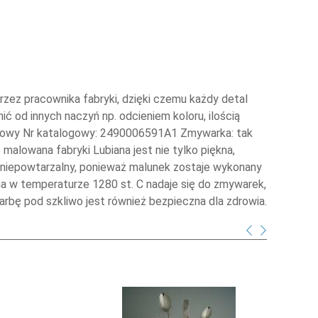
ez pracownika fabryki, dzięki czemu każdy detal
ić od innych naczyń np. odcieniem koloru, ilością
rązowy Nr katalogowy: 2490006591A1 Zmywarka: tak
e malowana fabryki Lubiana jest nie tylko piękna,
m niepowtarzalny, ponieważ malunek zostaje wykonany
ana w temperaturze 1280 st. C nadaje się do zmywarek,
rbę pod szkliwo jest również bezpieczna dla zdrowia.