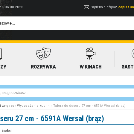
ek, 06.08.2026
Bądź na bieżąco!
Zapisz s
EZY
ROZRYWKA
W KINACH
GAST
i wnętrze
›
Wyposażenie kuchni
› Talerz do deseru 27 cm - 6591A Wersal (brąz)
eseru 27 cm - 6591A Wersal (brąz)
 kuchni