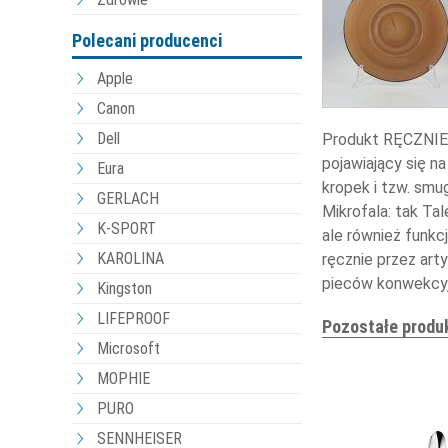
Polecani producenci
Apple
Canon
Dell
Produkt RĘCZNIE 
pojawiający się na
Eura
kropek i tzw. sm
GERLACH
Mikrofala: tak Tal
K-SPORT
ale również funkc
KAROLINA
ręcznie przez art
pieców konwekcyjn
Kingston
LIFEPROOF
Pozostałe produ
Microsoft
MOPHIE
PURO
SENNHEISER