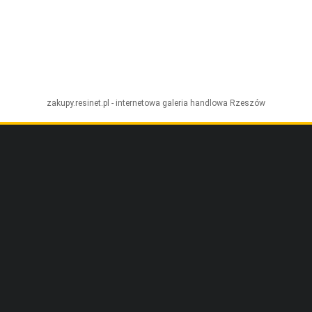
zakupy.resinet.pl - internetowa galeria handlowa
Rzeszów