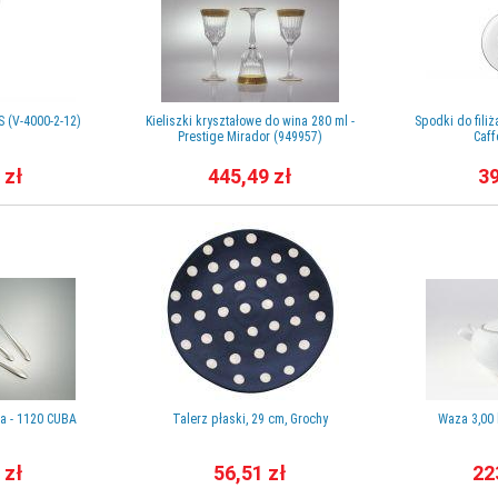
S (V-4000-2-12)
Kieliszki kryształowe do wina 280 ml -
Spodki do filiż
Prestige Mirador (949957)
Caff
 zł
445,49 zł
39
ta - 1120 CUBA
Talerz płaski, 29 cm, Grochy
Waza 3,00
 zł
56,51 zł
22