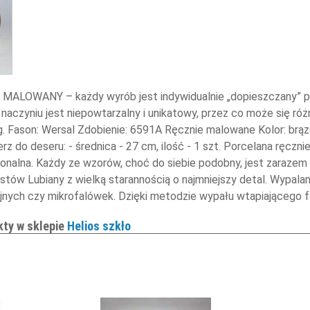
MALOWANY – każdy wyrób jest indywidualnie „dopieszczany” prz
 naczyniu jest niepowtarzalny i unikatowy, przez co może się różn
ug. Fason: Wersal Zdobienie: 6591A Ręcznie malowane Kolor: b
erz do deseru: - średnica - 27 cm, ilość - 1 szt. Porcelana ręczni
jonalna. Każdy ze wzorów, choć do siebie podobny, jest zaraze
ystów Lubiany z wielką starannością o najmniejszy detal. Wypal
ych czy mikrofalówek. Dzięki metodzie wypału wtapiającego fa
kty w sklepie
Helios szkło