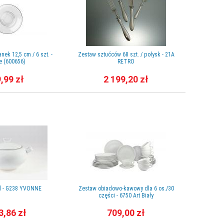
anek 12,5 cm / 6 szt. -
Zestaw sztućców 68 szt. / połysk - 21A
Wazon kry
e (600656)
RETRO
CAS
,99 zł
2 199,20 zł
 l - G238 YVONNE
Zestaw obiadowo-kawowy dla 6 os./30
Zestaw tal
części - 6750 Art Biały
3,86 zł
709,00 zł