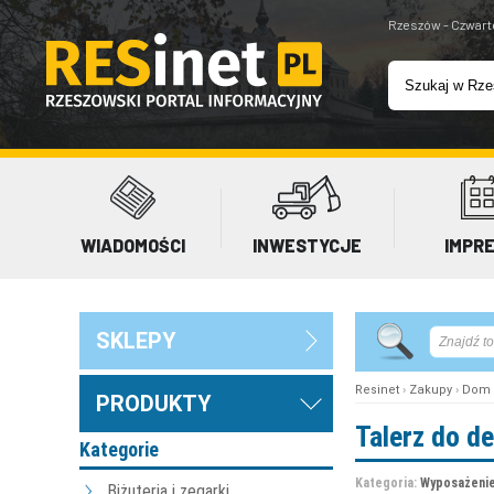
Rzeszów - Czwart
WIADOMOŚCI
INWESTYCJE
IMPR
SKLEPY
Resinet
›
Zakupy
›
Dom 
PRODUKTY
Talerz do d
Kategorie
Kategoria:
Wyposażenie
Biżuteria i zegarki