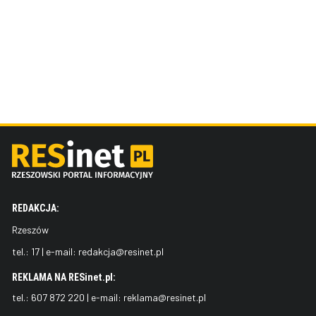
REDAKCJA:
Rzeszów
tel.:
17
| e-mail:
redakcja@resinet.pl
REKLAMA NA RESinet.pl:
tel.:
607 872 220
| e-mail:
reklama@resinet.pl