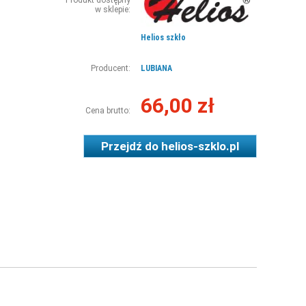
Produkt dostępny
w sklepie:
Helios szkło
Producent:
LUBIANA
66,00 zł
Cena brutto:
Przejdź do
helios-szklo.pl