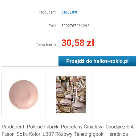
Producent:
ĆMIELÓW
EAN:
5902767061292
30,58 zł
Cena brutto:
Przejdź do
helios-szklo.pl
Producent: Polskie Fabryki Porcelany Ćmielów i Chodzież S.A.
Fason: Sofia Kolor: LB07 Różowy Talerz głęboki: - średnica -