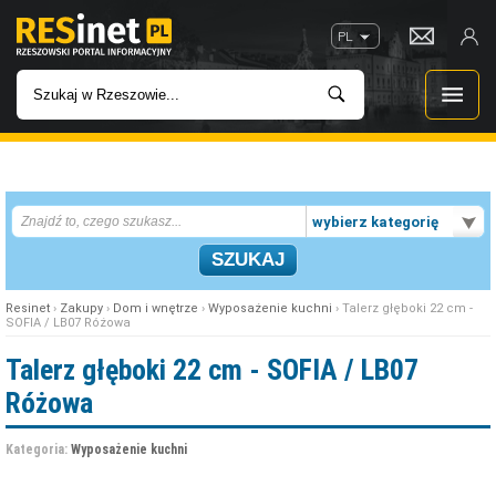
PL
WIADOMOŚCI
wybierz kategorię
INWESTYCJE
IMPREZY
Resinet
›
Zakupy
›
Dom i wnętrze
›
Wyposażenie kuchni
› Talerz głęboki 22 cm -
SOFIA / LB07 Różowa
ROZRYWKA
Talerz głęboki 22 cm - SOFIA / LB07
Różowa
W KINACH
Kategoria:
Wyposażenie kuchni
GASTRONOMIA