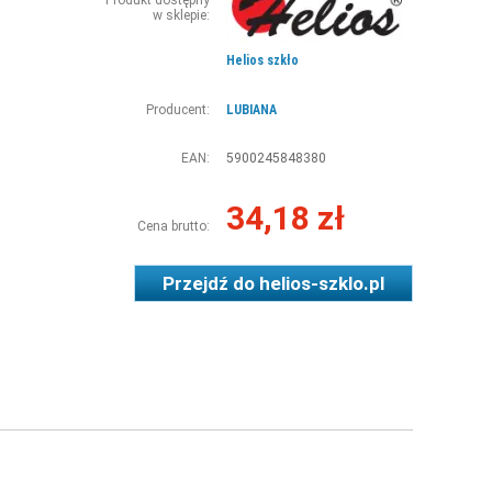
Produkt dostępny
w sklepie:
Helios szkło
Producent:
LUBIANA
EAN:
5900245848380
34,18 zł
Cena brutto:
Przejdź do
helios-szklo.pl