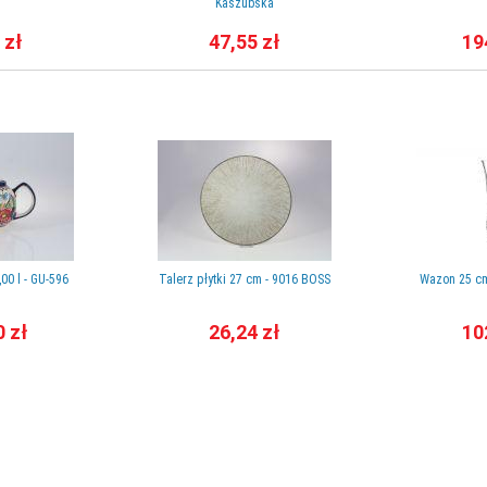
Kaszubska
 zł
47,55 zł
19
00 l - GU-596
Talerz płytki 27 cm - 9016 BOSS
Wazon 25 cm
0 zł
26,24 zł
10