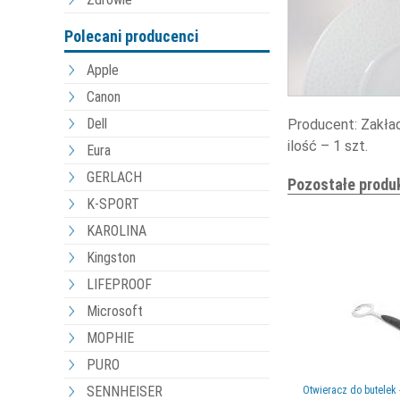
Polecani producenci
Apple
Canon
Dell
Producent: Zakład
ilość – 1 szt.
Eura
GERLACH
Pozostałe produ
K-SPORT
KAROLINA
Kingston
LIFEPROOF
Microsoft
MOPHIE
PURO
SENNHEISER
Otwieracz do butelek