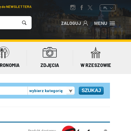
ię do NEWSLETTERA
PL
ZALOGUJ
MENU
RONOMIA
ZDJĘCIA
W RZESZOWIE
wybierz kategorię