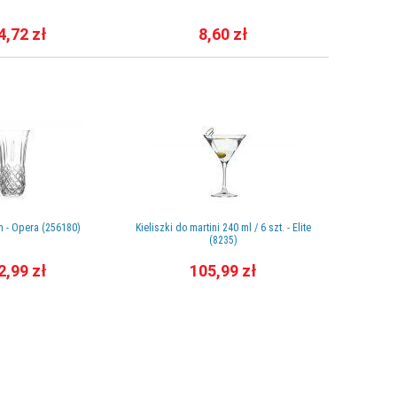
4,72 zł
8,60 zł
 - Opera (256180)
Kieliszki do martini 240 ml / 6 szt. - Elite
Serwis obia
(8235)
cz
2,99 zł
105,99 zł