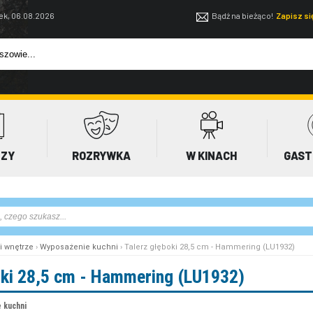
ek, 06.08.2026
Bądź na bieżąco!
Zapisz s
EZY
ROZRYWKA
W KINACH
GAST
i wnętrze
›
Wyposażenie kuchni
› Talerz głęboki 28,5 cm - Hammering (LU1932)
oki 28,5 cm - Hammering (LU1932)
 kuchni