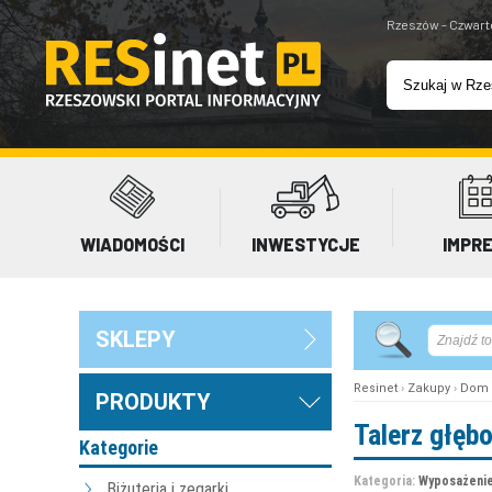
Rzeszów - Czwart
WIADOMOŚCI
INWESTYCJE
IMPR
SKLEPY
Resinet
›
Zakupy
›
Dom 
PRODUKTY
Talerz głęb
Kategorie
Kategoria:
Wyposażenie
Biżuteria i zegarki