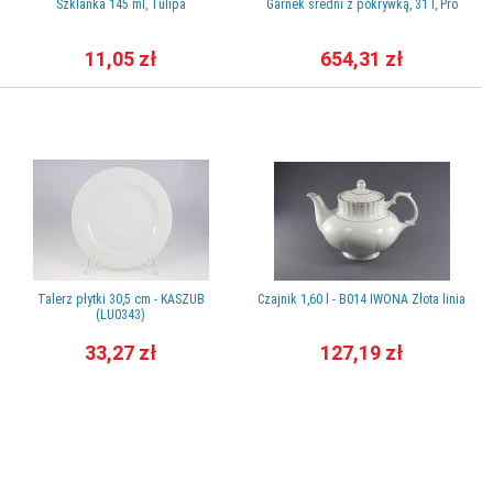
Szklanka 145 ml, Tulipa
Garnek średni z pokrywką, 31 l, Pro
11,05 zł
654,31 zł
Talerz płytki 30,5 cm - KASZUB
Czajnik 1,60 l - B014 IWONA Złota linia
(LU0343)
33,27 zł
127,19 zł