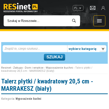
PL
WIADOMOŚCI
wybierz kategorię
INWESTYCJE
IMPREZY
Resinet
›
Zakupy
›
Dom i wnętrze
›
Wyposażenie kuchni
› Talerz płytki /
kwadratowy 20,5 cm - MARRAKESZ (biały)
ROZRYWKA
Talerz płytki / kwadratowy 20,5 cm -
MARRAKESZ (biały)
W KINACH
Kategoria:
Wyposażenie kuchni
GASTRONOMIA