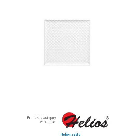
ZDJĘCIA
W RZESZOWIE
Produkt dostępny
w sklepie:
Helios szkło